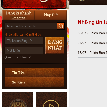
Những tin t
30/07 - Phiên Bản
Nhập tài khoản và mật khẩu
Thân mời Quý Nhân 
23/07 - Phiên Bản
bản Chiến Bang Đoạ
Thân mời Quý Nhân 
16/07 - Phiên Bản 
bản Giang Hồ Dậy S
Quên mật khẩu ?
Thân mời Quý Nhân 
bản Tứ Linh Phục M
Tin Tức
Sự Kiện