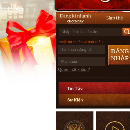
Nhập tài khoản và mật khẩu
Quên mật khẩu ?
Tin Tức
Sự Kiện