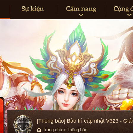
[Thông báo] Bảo trì cập nhật V323 - Gi
Trang chủ
Thông báo
>