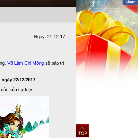
Ngày: 21-12-17
ợng,
Võ Lâm Chi Mộng
sẽ
bảo trì
 ngày 22/12/2017.
 dẫn của sự kiện.