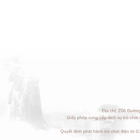
Địa chỉ: Z06 Đườn
Giấy phép cung cấp dịch vụ trò chơi
Quyết định phát hành trò chơi điện tử 