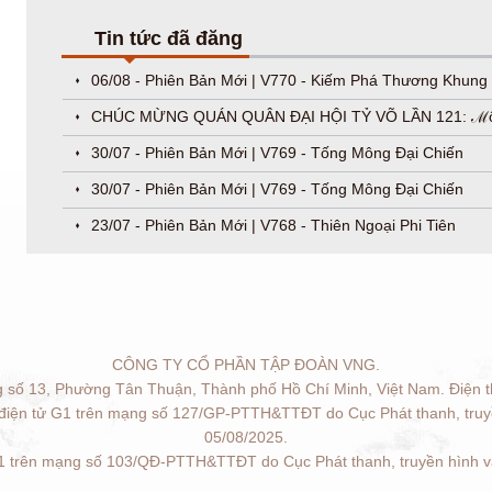
Tin tức đã đăng
06/08 - Phiên Bản Mới | V770 - Kiếm Phá Thương Khung
CHÚC MỪNG QUÁN QUÂN ĐẠI HỘI TỶ VÕ LẦN 121: ℳ
30/07 - Phiên Bản Mới | V769 - Tống Mông Đại Chiến
30/07 - Phiên Bản Mới | V769 - Tống Mông Đại Chiến
23/07 - Phiên Bản Mới | V768 - Thiên Ngoại Phi Tiên
CÔNG TY CỔ PHẦN TẬP ĐOÀN VNG.
g số 13, Phường Tân Thuận, Thành phố Hồ Chí Minh, Việt Nam. Điện t
 điện tử G1 trên mạng số 127/GP-PTTH&TTĐT do Cục Phát thanh, truyề
05/08/2025.
G1 trên mạng số 103/QĐ-PTTH&TTĐT do Cục Phát thanh, truyền hình và