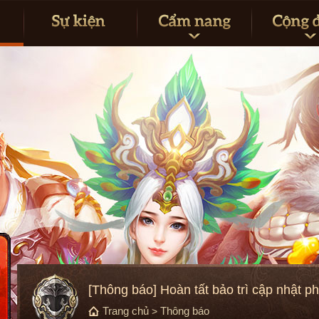
[Thông báo] Hoàn tất bảo trì cập nhật p
Trang chủ
Thông báo
>