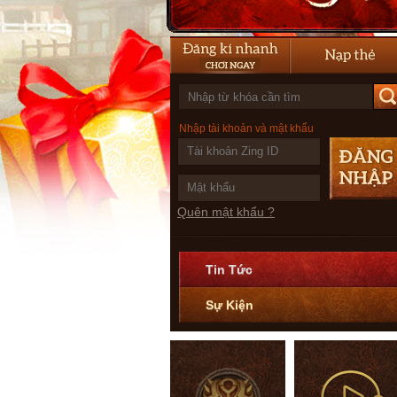
Nhập tài khoản và mật khẩu
Quên mật khẩu ?
Tin Tức
Sự Kiện