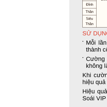
Đỉnh
Thần
Siêu
Thần
SỬ DỤN
Mỗi lần
thành c
Cường 
không l
Khi cườ
hiệu quả
Hiệu quả
Soái VIP