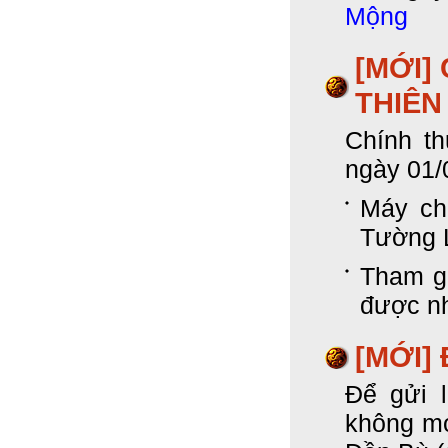
Mộng
[MỚI]
THIÊN
Chính t
ngày 01/
Máy chủ
Tường L
Tham g
được nh
[MỚI] 
Để gửi l
không mo