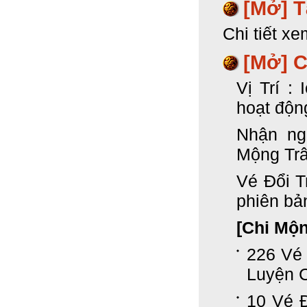
[Mở]
T
Chi tiết xe
[Mở] 
Vị Trí :
hoạt độn
Nhận ng
Mộng Trâ
Vé Đổi T
phiên bả
[Chi Mộ
226 Vé
Luyện 
10 Vé 