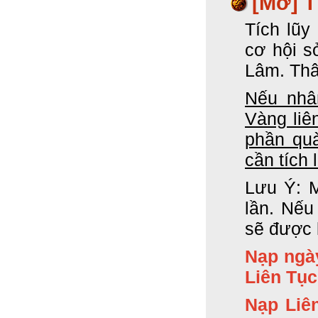
[Mở] T
Tích lũy
cơ hội s
Lâm. Thâ
Nếu nhân
Vàng liê
phần quà
cần tích 
Lưu Ý: M
lần. Nếu
sẽ được 
Nạp ngà
Liên Tục
Nạp Liê