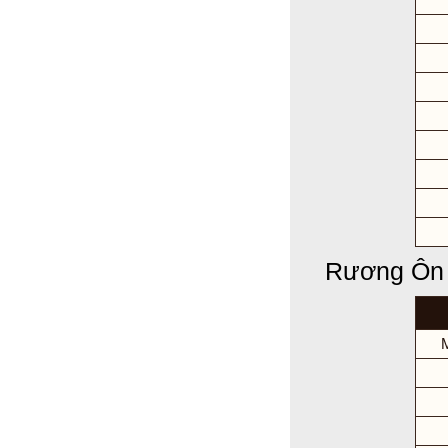
Rương Ôn 
M