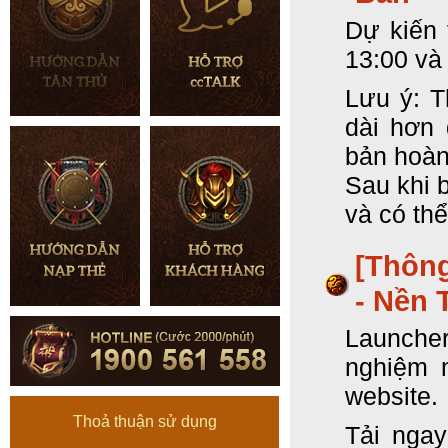
Dự kiến 
13:00 và
Lưu ý: T
dài hơn 
bản hoàn
Sau khi 
và có thể
[Thôn
- Nền 
Launcher
nghiệm 
website.
Thoả thuận sử dụng
Tải ngay