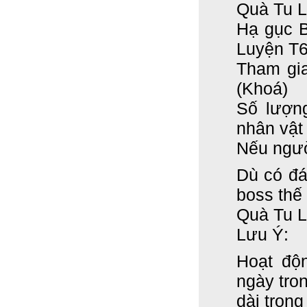
Quà Tu L
Hạ gục B
Luyện T
Tham gi
(Khoá)
Số lượ
nhân vật
Nếu ngư
Dù có đá
boss thế 
Quà Tu 
Lưu Ý:
Hoạt độ
ngày
tro
dài trong