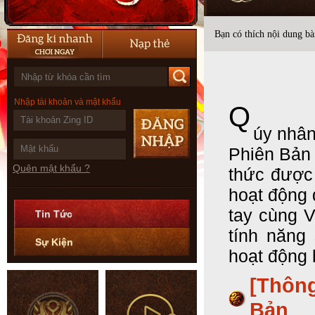
Bạn có thích nội dung bài
Nhập tài khoản và mật khẩu
Q
úy nhân
Phiên Bản
Quên mật khẩu ?
thức được
hoạt động 
tay cùng 
Tin Tức
tính năng 
Sự Kiện
hoạt động 
[Thôn
Bản