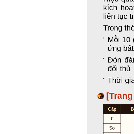
kích hoạ
liên tục 
Trong thờ
Mỗi
10
ứng
bất
Đòn
đá
đối
thủ
Thời gi
[Trang
Cấp
B
0
Sơ