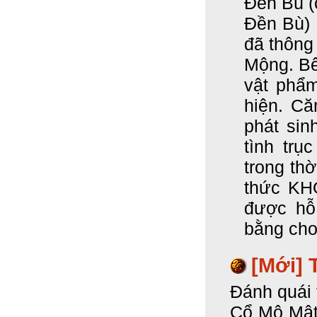
Đền Bù (
Đền Bù) 
đã thông
Mộng. Bê
vật phẩm
hiện. Că
phát sin
tình trụ
trong thờ
thức KH
được hỗ
bằng cho
[Mới]
T
Đánh quái 
Cổ Mộ Mật 