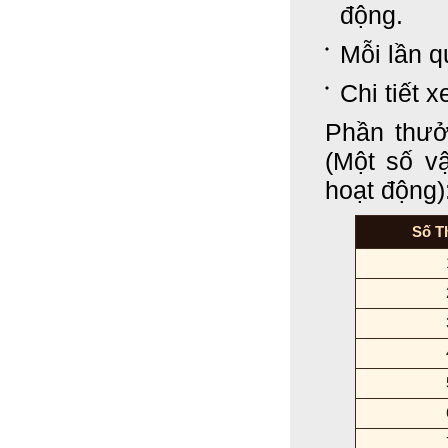
động.
Mỗi lần q
Chi tiết 
Phần thưở
(Một số vậ
hoạt động)
Số T