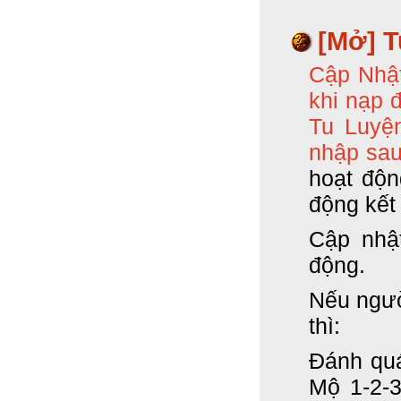
[Mở] T
Cập Nhật
khi nạp 
Tu Luyện
nhập sau
hoạt độn
động kết
Cập nhậ
động.
Nếu ngườ
thì:
Đánh quá
Mộ 1-2-3