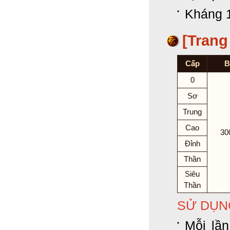
Kháng 
[Trang
Cấp
B
0
Sơ
Trung
Cao
30
Đỉnh
Thần
Siêu
Thần
SỬ DỤN
Mỗi lần