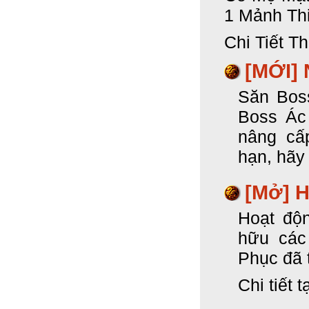
1 Mảnh Th
Chi Tiết T
[MỚI]
Săn Boss
Boss Ác
nâng cấ
hạn, hãy 
[Mở] 
Hoạt độ
hữu các
Phục đã t
Chi tiết 