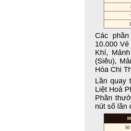
Các phần 
10.000 Vé
Khí, Mảnh
(Siêu), M
Hóa Chi Th
Lần quay 
Liệt Hoả P
Phần thưở
nút số lần
M
50