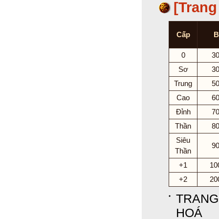
[Trang
Cấp
B
0
3
Sơ
3
Trung
5
Cao
6
Đỉnh
7
Thần
8
Siêu
9
Thần
+1
10
+2
20
TRANG
HOÁ