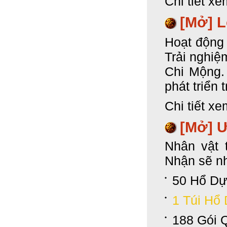
Chi tiết xe
[Mở]
L
Hoạt động
Trải nghiệ
Chi Mộng. 
phát triển 
Chi tiết xe
[Mở] Ư
Nhân vật 
Nhận sẽ n
50 Hổ Dự
1 Túi Hổ
188 Gói 