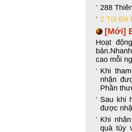
288 Thiê
2 Túi Đá 
[Mới]
Hoạt độn
bản.Nhanh
cao mỗi ng
Khi tham
nhận đượ
Phần thư
Sau khi 
được nhận
Khi nhân
quà tùy 