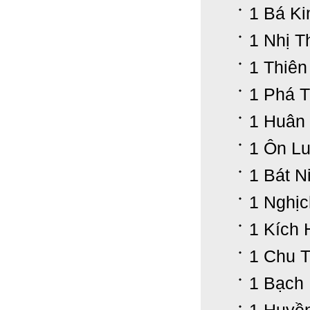
1 Bá K
1 Nhị T
1 Thiên
1 Phá T
1 Huân
1 Ôn Lu
1 Bát N
1 Nghịc
1 Kích 
1 Chu 
1 Bạch