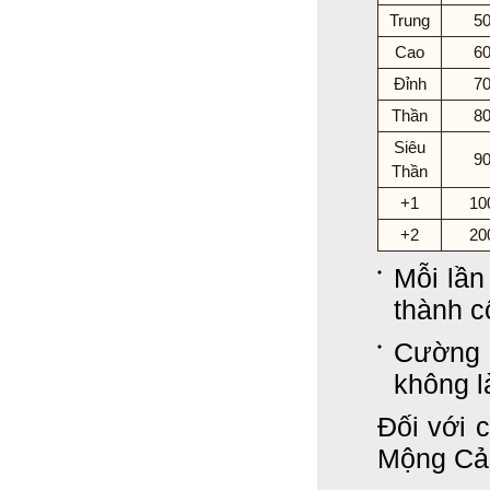
Trung
5
Cao
6
Đỉnh
7
Thần
8
Siêu
9
Thần
+1
10
+2
20
Mỗi lần
thành c
Cường 
không l
Đối với 
Mộng Cản