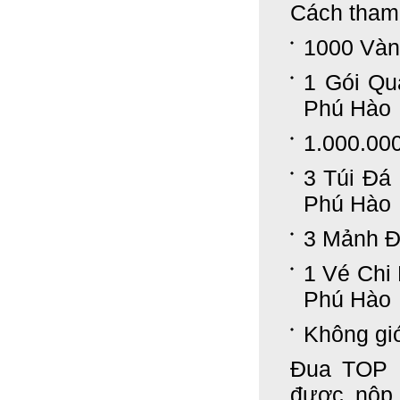
Cách tham 
1000 Vàn
1 Gói Qu
Phú Hào
1.000.00
3 Túi Đá
Phú Hào
3 Mảnh Đ
1 Vé Chi
Phú Hào
Không gi
Đua TOP 
được nộp