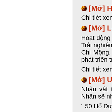
[Mở]
H
Chi tiết xe
[Mở]
L
Hoạt động
Trải nghiệ
Chi Mộng. 
phát triển 
Chi tiết xe
[Mở] Ư
Nhân vật 
Nhận sẽ n
50 Hổ Dự