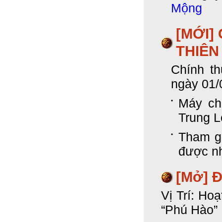
Mộng
[MỚI]
THIÊN
Chính t
ngày 01/
Máy chủ
Trung L
Tham g
được nh
[Mở] 
Vị Trí: Ho
“Phú Hào”