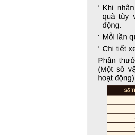
Khi nhân
quà tùy 
động.
Mỗi lần q
Chi tiết 
Phần thưở
(Một số vậ
hoạt động)
Số T