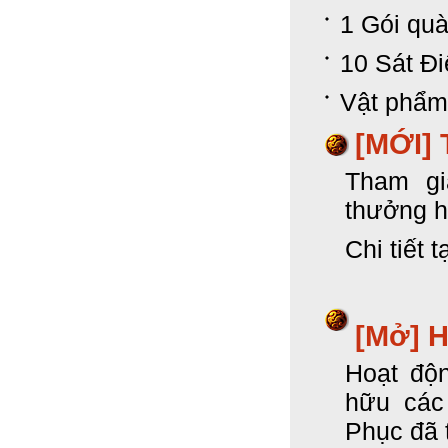
1 Gói qu
10 Sát Đ
Vật phẩm
[MỚI]
Tham gi
thưởng h
Chi tiết 
[Mở] 
Hoạt độ
hữu các
Phục đã t