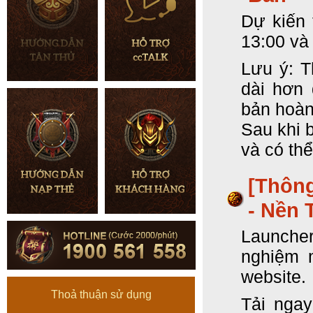
Dự kiến 
13:00 và
Lưu ý: T
dài hơn 
bản hoàn
Sau khi 
và có thể
[Thôn
- Nền 
Launcher
nghiệm 
website.
Thoả thuận sử dụng
Tải ngay