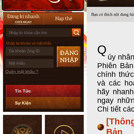
Bạn có thích nội dung bài
Nhập tài khoản và mật khẩu
Q
úy nhân
Phiên Bản
Quên mật khẩu ?
chính thứ
và các ho
hãy nhanh
Tin Tức
ngay nhữn
Sự Kiện
Chi tiết cá
[Thôn
Bản