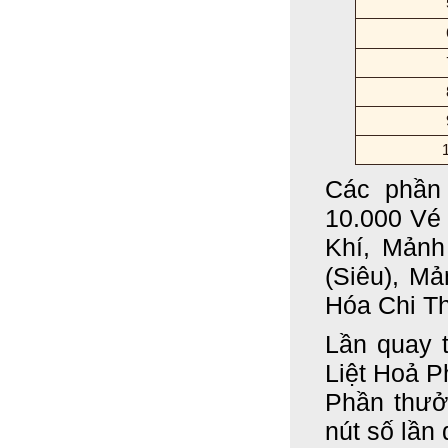
Các phần 
10.000 Vé
Khí, Mảnh
(Siêu), M
Hóa Chi Th
Lần quay 
Liệt Hoả P
Phần thưở
nút số lần