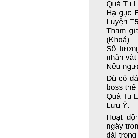
Quà Tu L
Hạ gục B
Luyện T
Tham gi
(Khoá)
Số lượ
nhân vật
Nếu ngư
Dù có đá
boss thế 
Quà Tu 
Lưu Ý:
Hoạt độ
ngày
tro
dài trong