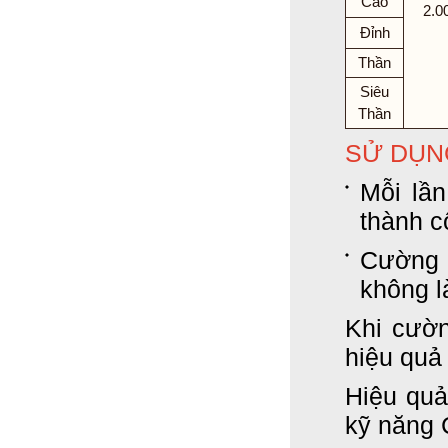
Cao
2.0
Đỉnh
Thần
Siêu
Thần
SỬ DỤN
Mỗi lần
thành c
Cường 
không l
Khi cườ
hiệu quả
Hiệu quả
kỹ năng