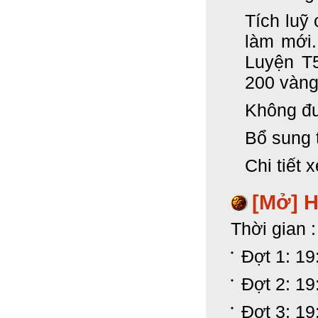
Tích luỹ
làm mới
Luyện T
200 vàng
Không đ
Bổ sung 
Chi tiết 
[Mở]
H
Thời gian :
Đợt 1: 19
Đợt 2: 19
Đợt 3: 19