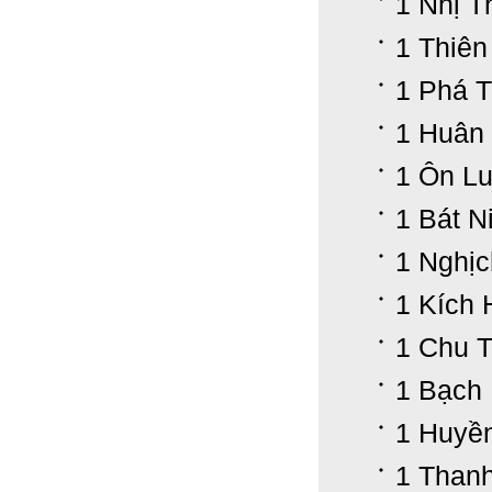
1 Nhị T
1 Thiên
1 Phá T
1 Huân
1 Ôn Lu
1 Bát N
1 Nghịc
1 Kích 
1 Chu 
1 Bạch
1 Huyề
1 Than