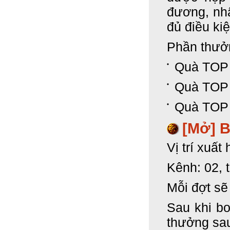
đương, nhâ
đủ điều ki
Phần thưở
Quà TOP 
Quà TOP 
Quà TOP 
[Mở]
B
Vị trí xuấ
Kênh: 02, 
Mỗi đợt sẽ
Sau khi bo
thưởng sa