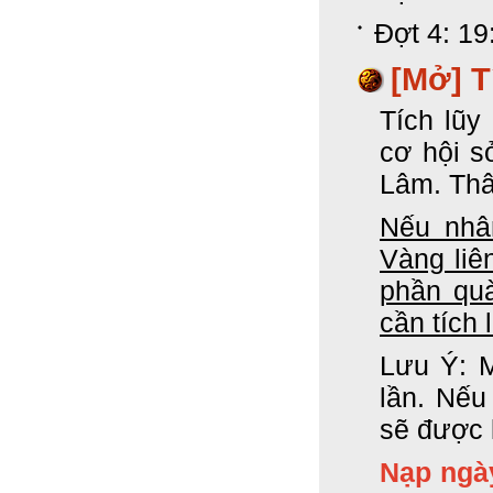
Đợt 4: 19
[Mở] T
Tích lũy
cơ hội s
Lâm. Thâ
Nếu nhân
Vàng liê
phần quà
cần tích 
Lưu Ý: M
lần. Nếu
sẽ được 
Nạp ngà