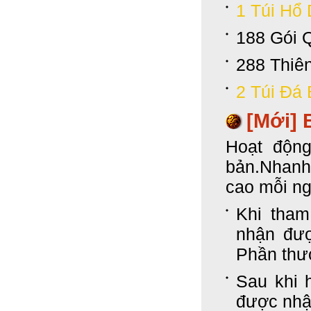
1 Túi Hổ
188 Gói 
288 Thiê
2 Túi Đá 
[Mới]
Hoạt độn
bản.Nhanh
cao mỗi ng
Khi tham
nhận đượ
Phần thư
Sau khi 
được nhận