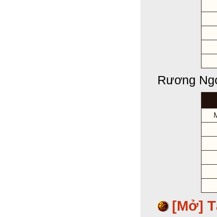
Rương Ngọ
M
[Mở]
T