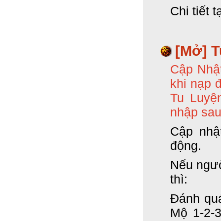
Chi tiết 
[Mở] T
Cập Nhật
khi nạp 
Tu Luyện
nhập sau
Cập nhậ
động.
Nếu ngườ
thì:
Đánh quá
Mộ 1-2-3