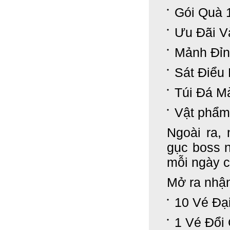
Gói Quà 
Ưu Đãi V
Mảnh Đỉn
Sát Điểu
Túi Đá Mà
Vật phẩm 
Ngoài ra,
gục boss 
mỗi ngày c
Mở ra nhận
10 Vé Đạ
1 Vé Đổi