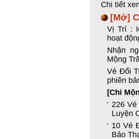
Chi tiết xe
[Mở] 
Vị Trí :
hoạt độn
Nhận ng
Mộng Trâ
Vé Đổi T
phiên bả
[Chi Mộ
226 Vé
Luyện 
10 Vé 
Bảo Th