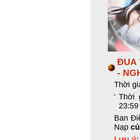
ĐUA 
- NG
Thời gi
Thời 
23:59
Ban Điề
Nạp
củ
Lưu ý: