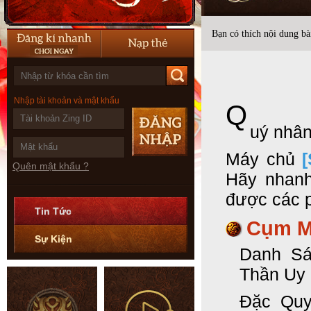
Bạn có thích nội dung bài
Nhập tài khoản và mật khẩu
Q
uý nhân
Máy chủ
Quên mật khẩu ?
Hãy nhanh
được các p
Tin Tức
Cụm M
Sự Kiện
Danh Sá
Thần Uy 
Đặc Quy