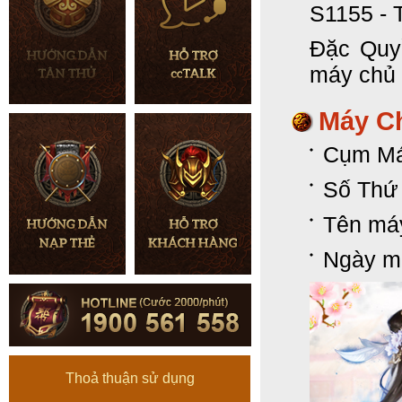
S1155 - 
Đặc Quy
máy chủ 
Máy C
Cụm Má
Số Thứ
Tên má
Ngày m
Thoả thuận sử dụng