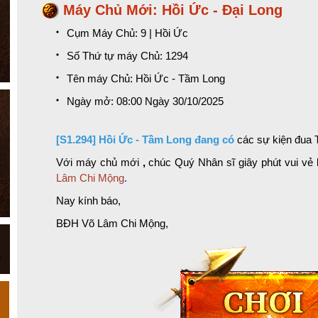
Máy Chủ Mới: Hồi Ức - Đại Long
Cụm Máy Chủ: 9 | Hồi Ức
Số Thứ tự máy Chủ: 1294
Tên máy Chủ: Hồi Ức - Tầm Long
Ngày mở: 08:00 Ngày 30/10/2025
[S1.294] Hồi Ức - Tầm Long
đang có
các sự kiện
đua 
Với máy chủ mới
,
chúc Quý Nhân sĩ giây phút vui vẻ k
Lâm Chi Mộng
.
Nay kính báo,
BĐH
Võ Lâm Chi Mộng
,