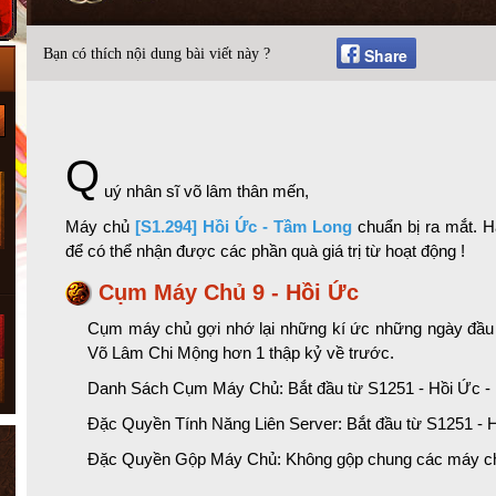
Share
Bạn có thích nội dung bài viết này ?
Q
uý nhân sĩ võ lâm thân mến,
Máy chủ
[S1.294] Hồi Ức - Tầm Long
chuẩn bị ra mắt. H
để có thể nhận được các phần quà giá trị từ hoạt động !
Cụm Máy Chủ 9 - Hồi Ức
Cụm máy chủ gợi nhớ lại những kí ức những ngày đầu c
Võ Lâm Chi Mộng hơn 1 thập kỷ về trước.
Danh Sách Cụm Máy Chủ: Bắt đầu từ S1251 - Hồi Ức - K
Đặc Quyền Tính Năng Liên Server: Bắt đầu từ S1251 - H
Đặc Quyền Gộp Máy Chủ: Không gộp chung các máy chủ