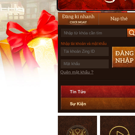
Nhập tài khoản và mật khẩu
Quên mật khẩu ?
Tin Tức
Sự Kiện