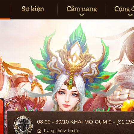
08:00 - 30/10 KHAI MỞ CỤM 9 - [S1.294
Trang chủ
Tin tức
>