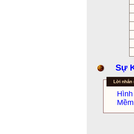
Sự K
Lời nhắn 
Hìn
Mềm 