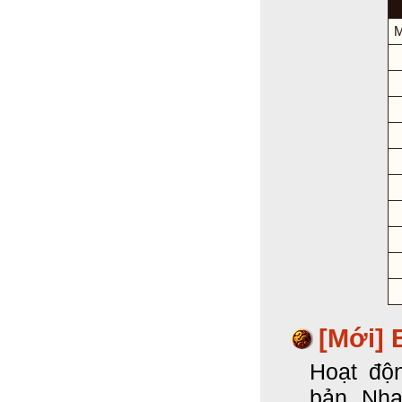
M
[Mới]
Hoạt độ
bản. Nha