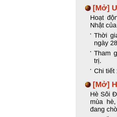
[Mở]
Ư
Hoạt độ
Nhật của
Thời gi
ngày 28
Tham gi
trị.
Chi tiết
[Mở]
H
Hè Sôi Đ
mùa hè,
đang chờ