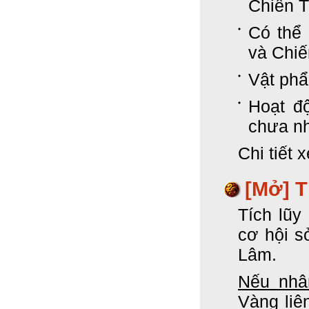
Chiến T
Có thể 
và Chiế
Vật ph
Hoạt đ
chưa nh
Chi tiết 
[Mở]
T
Tích lũy
cơ hội s
Lâm.
Nếu nhân
Vàng liê