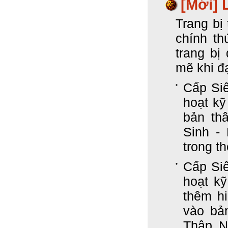
[Mới]
Trang bị
chính th
trang bị
mẽ khi đ
Cấp Siê
hoạt k
bản th
Sinh -
trong t
Cấp Siê
hoạt k
thêm hi
vào bản
Thập N