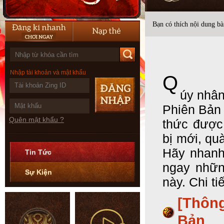
Bạn có thích nội dung bài
Nhập tài khoản và mật khẩu
Q
úy nhân
Phiên Bản
Quên mật khẩu ?
thức được 
bị mới, qu
Hãy nhanh
Tin Tức
ngay nhữn
Sự Kiện
này. Chi ti
[Thôn
Bản