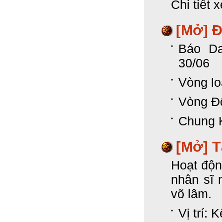
Chi tiết 
[Mở]
Đ
Báo Da
30/06
Vòng lo
Vòng Đố
Chung K
[Mở]
T
Hoạt độn
nhân sĩ 
võ lâm.
Vị trí: