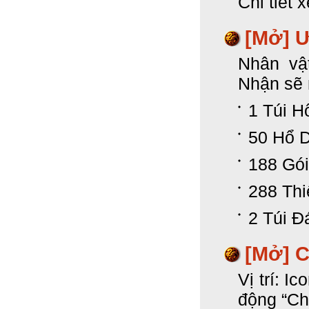
Chi tiết 
[Mở]
Ư
Nhân vậ
Nhận sẽ 
1 Túi H
50 Hổ 
188 Gó
288 Th
2 Túi Đ
[Mở]
C
Vị trí: I
động “Ch