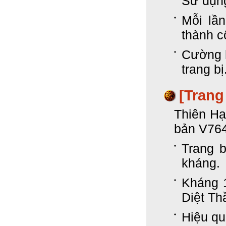
Sử dụng
Mỗi lần
thành 
Cường h
trang bị
[Trang
Thiên Hạ
bản V764
Trang 
kháng.
Kháng 
Diệt Th
Hiệu qu