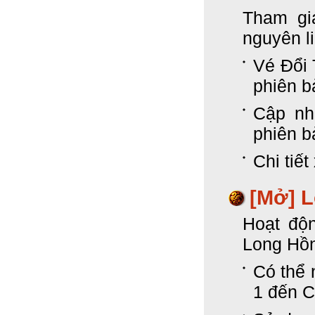
Tham gi
nguyên l
Vé Đổi 
phiên b
Cập nh
phiên b
Chi tiết
[Mở]
L
Hoạt độ
Long Hồn
Có thể 
1 đến C