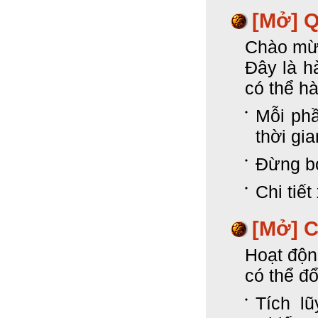
[Mở]
Q
Chào mừn
Đây là h
có thể h
Mỗi phầ
thời gia
Đừng bỏ
Chi tiết
[Mở]
C
Hoạt độn
có thể đ
Tích l