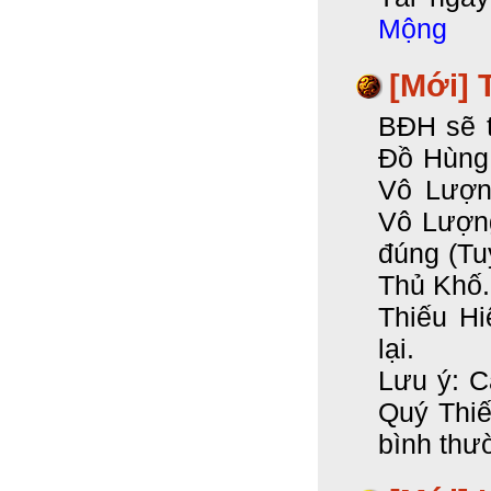
Mộng
[Mới] 
BĐH sẽ t
Đồ Hùng 
Vô Lượn
Vô Lượng
đúng (Tu
Thủ Khố.
Thiếu Hi
lại.
Lưu ý: C
Quý Thiế
bình thư