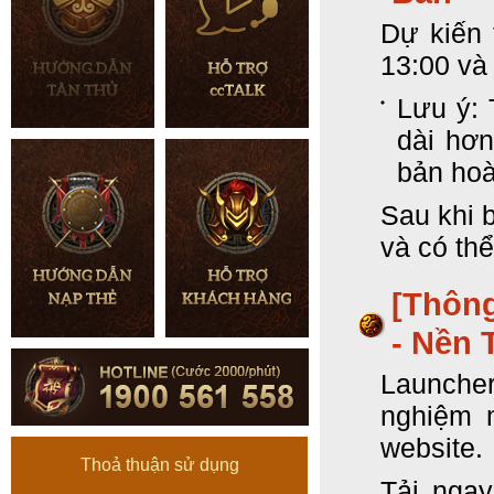
Dự kiến 
13:00 và
Lưu ý: 
dài hơn
bản hoà
Sau khi 
và có thể
[Thôn
- Nền 
Launcher
nghiệm 
website.
Thoả thuận sử dụng
Tải ngay