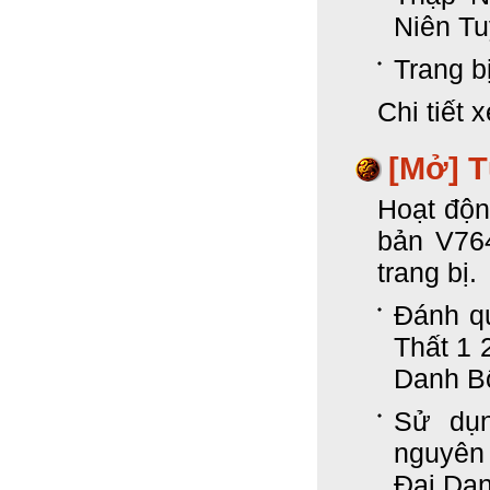
Niên Tu
Trang b
Chi tiết 
[Mở]
T
Hoạt độ
bản V764
trang bị.
Đánh qu
Thất 1 2
Danh B
Sử dụ
nguyên
Đại Dan