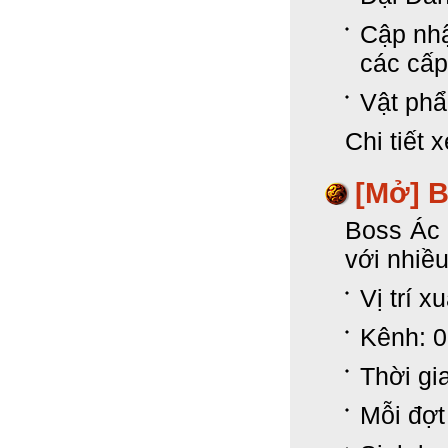
Cập nhậ
các cấp
Vật phẩ
Chi tiết 
[Mở]
B
Boss Ác 
với nhiều
Vị trí 
Kênh: 
Thời gi
Mỗi đợt