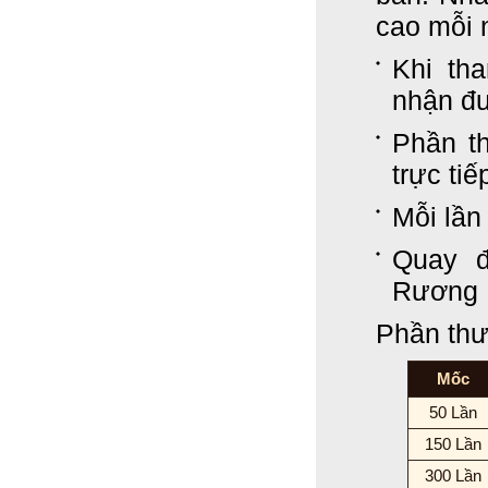
cao mỗi 
Khi th
nhận đư
Phần t
trực ti
Mỗi lần
Quay đ
Rương 
Phần thư
Mốc
50 Lần
150 Lần
300 Lần