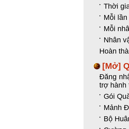
Thời gi
Mỗi lần
Mỗi nhâ
Nhân vậ
Hoàn th
[Mở]
Q
Đăng nhậ
trợ hành 
Gói Qu
Mảnh Đ
Bộ Huâ