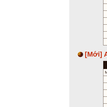
[Mới]
M