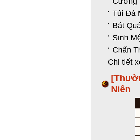
Cường 
Túi Đá 
Bát Quá
Sinh Mệ
Chấn T
Chi tiết 
[Thườ
Niên