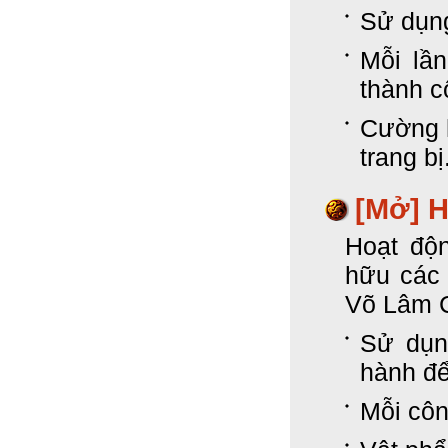
Sử dụng
Mỗi lần
thành 
Cường h
trang bị
[Mở]
H
Hoạt độ
hữu các 
Võ Lâm 
Sử dụn
hành để
Mỗi công