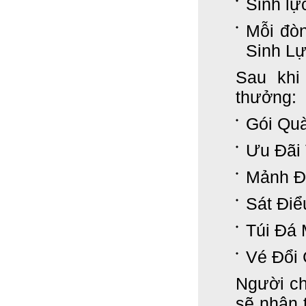
Sinh lự
Mỗi đòn
Sinh Lự
Sau khi
thưởng:
Gói Qu
Ưu Đãi 
Mảnh Đ
Sát Điể
Túi Đá 
Vé Đổi
Người ch
sẽ nhận