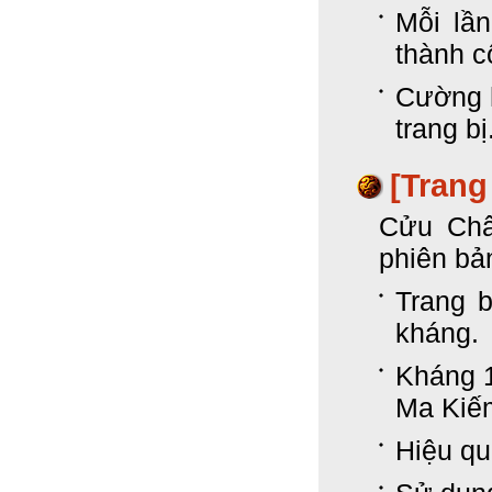
Mỗi lần
thành 
Cường h
trang bị
[Trang
Cửu Châ
phiên bả
Trang 
kháng.
Kháng 
Ma Kiếm
Hiệu qu