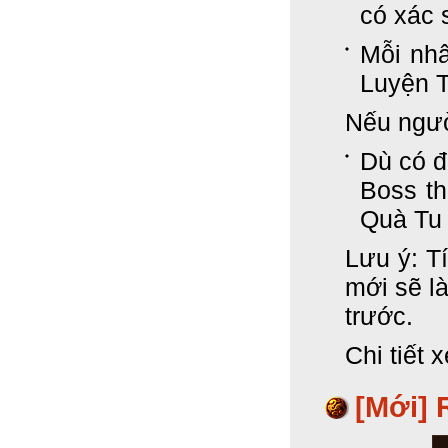
có xác
Mỗi nhâ
Luyện T
Nếu ngư
Dù có đ
Boss th
Quà Tu 
Lưu ý: T
mới sẽ l
trước.
Chi tiết 
[Mới]