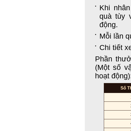
Khi nhân
quà tùy 
động.
Mỗi lần q
Chi tiết 
Phần thưở
(Một số vậ
hoạt động)
Số T