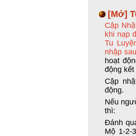
[Mở] T
Cập Nhật
khi nạp 
Tu Luyện
nhập sau
hoạt độn
động kết
Cập nhậ
động.
Nếu ngườ
thì:
Đánh quá
Mộ 1-2-3