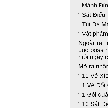
Mảnh Đỉn
Sát Điểu
Túi Đá Mà
Vật phẩm 
Ngoài ra,
gục boss 
mỗi ngày c
Mở ra nhận
10 Vé Xí
1 Vé Đổi
1 Gói qu
10 Sát Đ