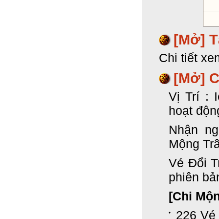
[Mở]
T
Chi tiết xe
[Mở] 
Vị Trí :
hoạt độn
Nhận ng
Mộng Trâ
Vé Đổi T
phiên bả
[Chi Mộ
226 Vé