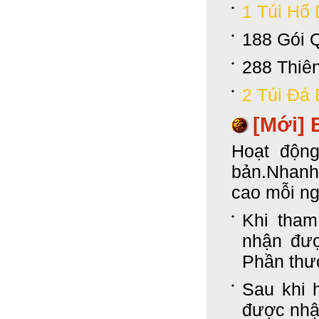
1 Túi Hổ
188 Gói 
288 Thiê
2 Túi Đá 
[Mới]
Hoạt độn
bản.Nhanh
cao mỗi ng
Khi tham
nhận đượ
Phần thư
Sau khi 
được nhận