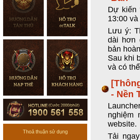
Dự kiến 
13:00 và
Lưu ý: T
dài hơn 
bản hoàn
Sau khi 
và có thể
[Thôn
- Nền 
Launcher
nghiệm 
website.
Thoả thuận sử dụng
Tải ngay