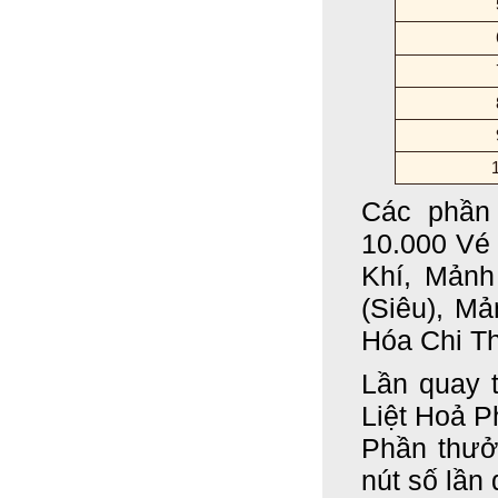
Các phần 
10.000 Vé
Khí, Mảnh
(Siêu), M
Hóa Chi Th
Lần quay 
Liệt Hoả P
Phần thưở
nút số lần