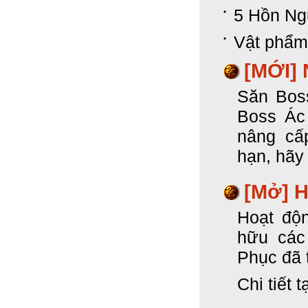
5 Hồn Ng
Vật phẩm
[MỚI]
Săn Boss
Boss Ác
nâng cấ
hạn, hãy 
[Mở] 
Hoạt độ
hữu các
Phục đã t
Chi tiết 