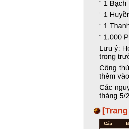
1 Bạch
1 Huyề
1 Than
1.000 
Lưu ý: H
trong tr
Công thứ
thêm vào
Các nguy
tháng 5/
[Trang
Cấp
B