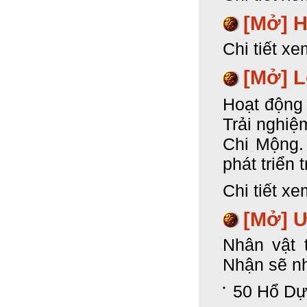
[Mở]
H
Chi tiết xe
[Mở]
L
Hoạt động
Trải nghiệ
Chi Mộng. 
phát triển 
Chi tiết xe
[Mở] Ư
Nhân vật 
Nhận sẽ n
50 Hổ Dự