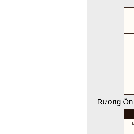
Rương Ôn 
M