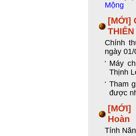
Mộng
[MỚI]
THIÊN
Chính t
ngày 01/
Máy chủ
Thịnh L
Tham g
được nh
[MỚI]
Hoàn
Tính Nă