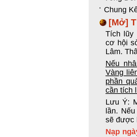
Chung Kế
[Mở] T
Tích lũy
cơ hội s
Lâm. Thâ
Nếu nhân
Vàng liê
phần quà
cần tích 
Lưu Ý: M
lần. Nếu
sẽ được 
Nạp ngà