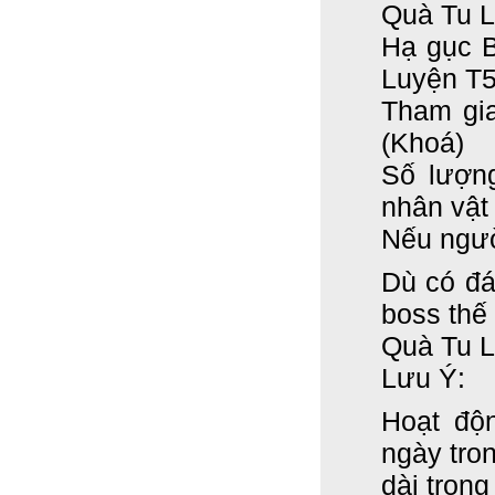
Quà Tu L
Hạ gục B
Luyện T
Tham gi
(Khoá)
Số lượ
nhân vật
Nếu ngư
Dù có đá
boss thế 
Quà Tu 
Lưu Ý:
Hoạt độ
ngày
tro
dài trong