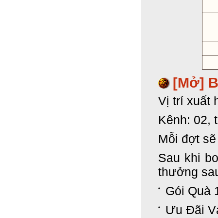
[Mở]
B
Vị trí xuấ
Kênh: 02, 
Mỗi đợt sẽ
Sau khi bo
thưởng sa
Gói Quà 
Ưu Đãi V