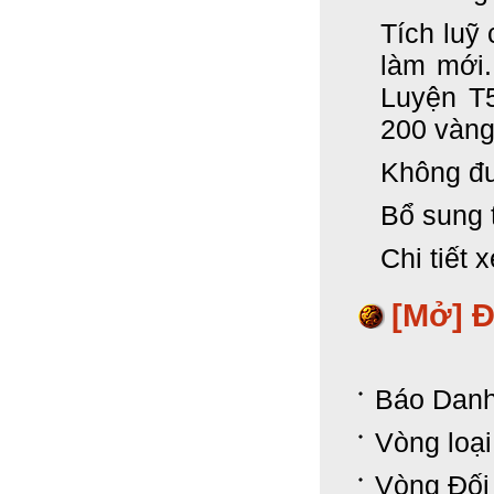
Tích luỹ
làm mới
Luyện T
200 vàng
Không đ
Bổ sung 
Chi tiết 
[Mở]
Đ
Báo Danh
Vòng loại
Vòng Đối