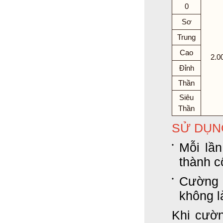
0
Sơ
Trung
Cao
2.0
Đỉnh
Thần
Siêu
Thần
SỬ DỤN
Mỗi lần
thành c
Cường 
không l
Khi cườ