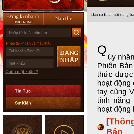
Bạn có thích nội dung bài
Nhập tài khoản và mật khẩu
Q
úy nhân
Phiên Bản
Quên mật khẩu ?
thức được
hoạt động 
tay cùng 
Tin Tức
tính năng 
Sự Kiện
hoạt động 
[Thôn
Bản