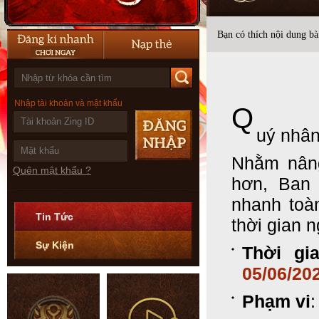
Bạn có thích nội dung bài
Nhập tài khoản và mật khẩu
Q
uý nhân
Nhằm nâng
Quên mật khẩu ?
hơn, Ban 
nhanh to
Tin Tức
thời gian 
Sự Kiện
Thời gia
05/06/20
Phạm vi
: