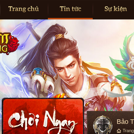
Bảo T
Tran