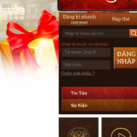
Nhập tài khoản và mật khẩu
Quên mật khẩu ?
Tin Tức
Sự Kiện