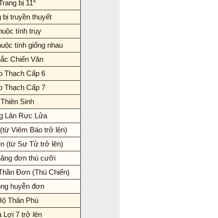
Trang bị 11*
 bị truyền thuyết
uộc tính trụy
huộc tính giống nhau
ắc Chiến Văn
o Thạch Cấp 6
o Thạch Cấp 7
Thiên Sinh
g Lân Rực Lửa
(từ Viêm Báo trở lên)
n (từ Sư Tử trở lên)
ăng đơn thú cưỡi
Thần Đơn (Thú Chiến)
ng huyễn đơn
Hộ Thân Phù
 Lợi 7 trở lên