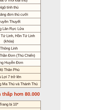
ất ở mỗi loại thú)
Ngộ tính thú
ăng đơn thú cưỡi
ruyền Thuyết
g Lân Rực Lửa
Tứ Linh, Hồn Tứ Linh
(khóa)
Thông Linh
Thần Đơn (Thú Chiến)
ng Huyễn Đơn
Hộ Thân Phù
 Lợi 7 trở lên
 Ma Thú và Thánh Thú
n thấp hơn 80.000
Trang bị 10*