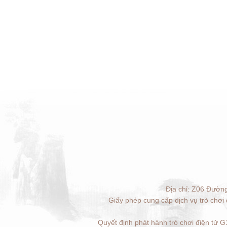
Địa chỉ: Z06 Đườn
Giấy phép cung cấp dịch vụ trò chơi
Quyết định phát hành trò chơi điện tử 