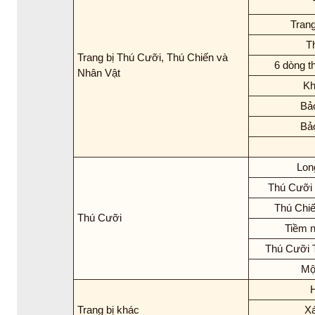
Trang
Th
Trang bị Thú Cưỡi, Thú Chiến và
6 dòng t
Nhân Vật
Kh
Bả
Bả
Lon
Thú Cưỡi 
Thú Chiế
Thú Cưỡi
Tiềm n
Thú Cưỡi 
Mộ
Trang bị khác
Xá