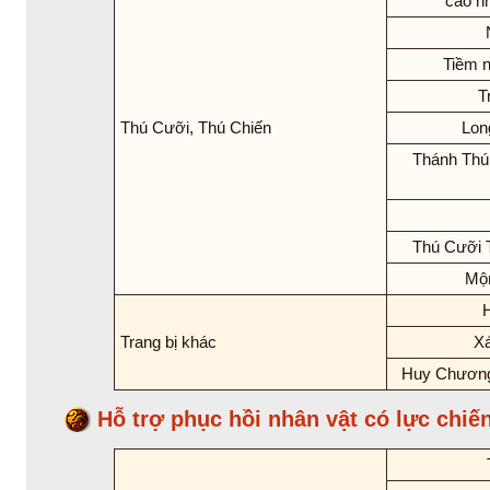
cao nh
Tiềm n
T
Thú Cưỡi, Thú Chiến
Lon
Thánh Thú 
Thú Cưỡi 
Mộ
Trang bị khác
Xá
Huy Chương
Hỗ trợ phục hồi nhân vật có lực chiế