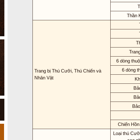
T
Thần 
Th
Trang
6 dòng thuộ
6 dòng t
Trang bị Thú Cưỡi, Thú Chiến và
Nhân Vật
Kh
Bả
Bả
Bảo
Chiến Hồn
Loại thú Cưỡi