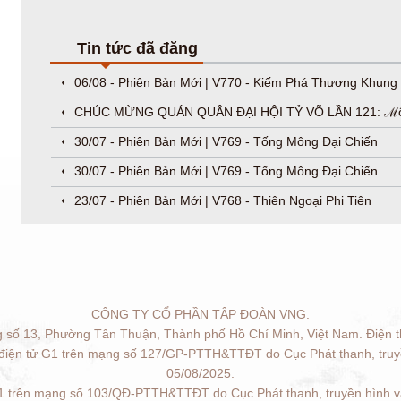
Tin tức đã đăng
06/08 - Phiên Bản Mới | V770 - Kiếm Phá Thương Khung
CHÚC MỪNG QUÁN QUÂN ĐẠI HỘI TỶ VÕ LẦN 121: ℳ
30/07 - Phiên Bản Mới | V769 - Tống Mông Đại Chiến
30/07 - Phiên Bản Mới | V769 - Tống Mông Đại Chiến
23/07 - Phiên Bản Mới | V768 - Thiên Ngoại Phi Tiên
CÔNG TY CỔ PHẦN TẬP ĐOÀN VNG.
g số 13, Phường Tân Thuận, Thành phố Hồ Chí Minh, Việt Nam. Điện t
 điện tử G1 trên mạng số 127/GP-PTTH&TTĐT do Cục Phát thanh, truyề
05/08/2025.
G1 trên mạng số 103/QĐ-PTTH&TTĐT do Cục Phát thanh, truyền hình và