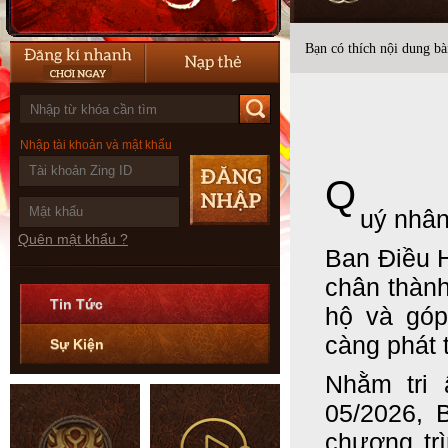
Bạn có thích nội dung bài
Nhập tài khoản và mật khẩu
Q
uý nhân
Quên mật khẩu ?
Ban Điều
chân thành
Tin Tức
hộ và gó
càng phát t
Sự Kiện
Nhằm tri 
05/2026, 
chương tr