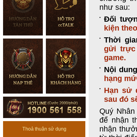
như sau:
Đối tượ
kiện theo
Thời gia
gửi trực
game.
Nội dun
hạng mứ
Hạn sử 
sau đó sẽ
Quý Nhân 
để nhận t
nhận thưở
Thoả thuận sử dụng