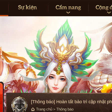
[Thông báo] Hoàn tất bảo trì cập nhật p
Trang chủ
Thông báo
>