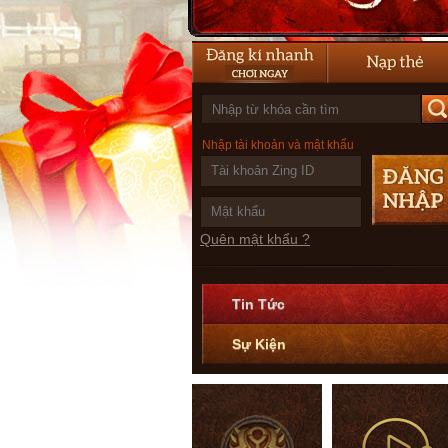
Nhập tài khoản và mật khẩu
Quên mật khẩu ?
Tin Tức
Sự Kiện