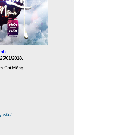
ệnh
25/01/2018.
âm Chi Mộng.
g
v327