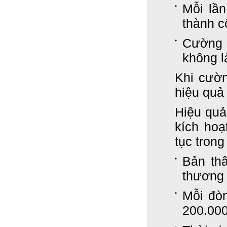
Mỗi lầ
thành c
Cường 
không l
Khi cườ
hiệu quả
Hiệu quả:
kích hoạ
tục trong
Bản thâ
thương 
Mỗi đòn
200.00