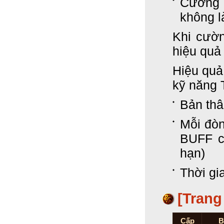
Cường 
không l
Khi cườ
hiệu quả
Hiệu quả:
kỹ năng
Bản thâ
Mỗi đòn
BUFF c
hạn)
Thời gi
[Trang
Cấp
B