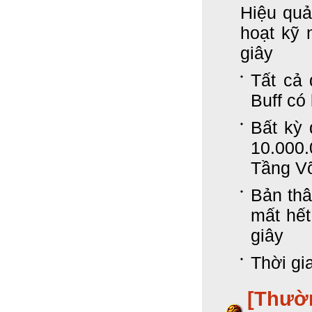
Hiệu quả:
hoạt kỹ 
giây
Tất cả 
Buff có
Bất kỳ 
10.000
Tầng Võ
Bản thâ
mất hết
giây
Thời gi
[Thườ