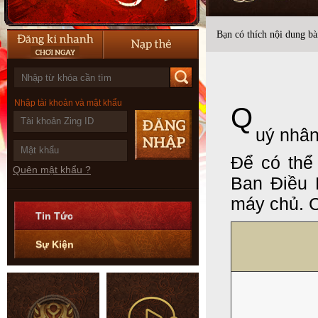
Bạn có thích nội dung bài
Nhập tài khoản và mật khẩu
Q
uý nhân
Để có thể
Quên mật khẩu ?
Ban Điều
máy chủ. C
Tin Tức
Sự Kiện