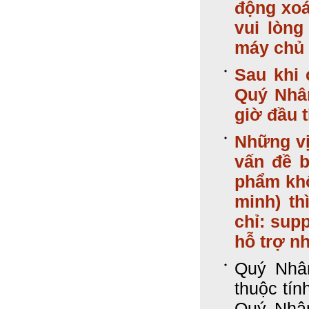
động xoá
vui lòng
máy chủ 
Sau khi 
Quý Nhân
giờ đầu t
Những vị
vấn đề b
phẩm khô
minh) th
chỉ: sup
hỗ trợ nh
Quý Nhân
thuộc tín
Quý Nhân