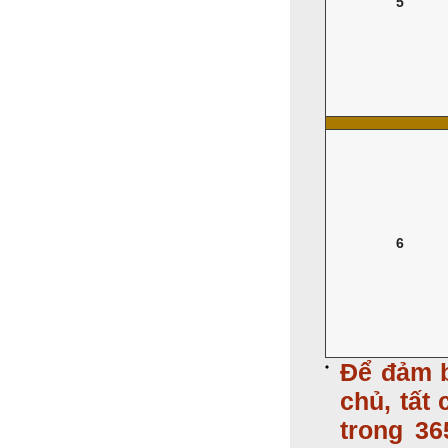
5
6
Để đảm b
chủ, tất
trong 3