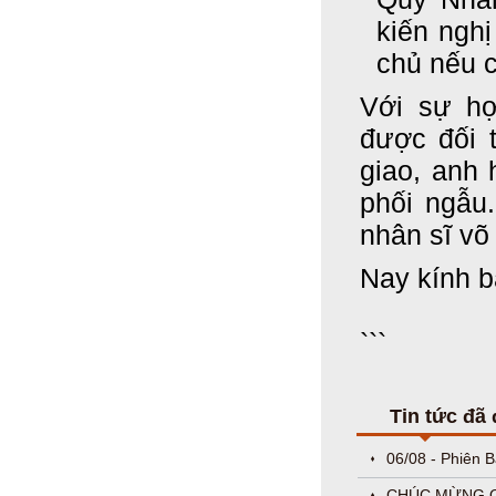
kiến nghị
chủ nếu c
Với sự hợ
được đối 
giao, anh
phối ngẫu.
nhân sĩ võ
Nay kính b
```
Tin tức đã
06/08 - Phiên 
CHÚC MỪNG QU