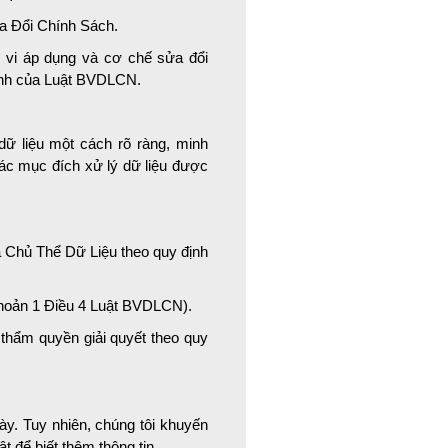
a Đổi Chính Sách.
m vi áp dụng và cơ chế sửa đổi
ịnh của Luật BVDLCN.
ữ liệu một cách rõ ràng, minh
c mục đích xử lý dữ liệu được
à Chủ Thể Dữ Liệu theo quy định
 khoản 1 Điều 4 Luật BVDLCN).
thẩm quyền giải quyết theo quy
y. Tuy nhiên, chúng tôi khuyến
để biết thêm thông tin.