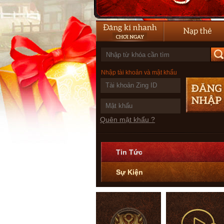
Nhập tài khoản và mật khẩu
Quên mật khẩu ?
Tin Tức
Sự Kiện