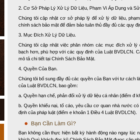
2. Cơ Sở Pháp Lý Xử Lý Dữ Liệu, Phạm Vi Áp Dụng và Sử
Chúng tôi cập nhật cơ sở pháp lý để xử lý dữ liệu, phạ
chính sách bảo mật để đảm bảo tuân thủ đầy đủ các quy đ
3. Mục Đích Xử Lý Dữ Liệu.
Chúng tôi cập nhật việc phân nhóm các mục đích xử lý d
bạch hơn, phù hợp với các quy định của Luật BVDLCN. Cá
mô tả chi tiết tại Chính Sách Bảo Mật.
4. Quyền Của Bạn.
Chúng tôi bổ sung đầy đủ các quyền của Bạn với tư cách l
của Luật BVDLCN, bao gồm:
a. Quyền hạn chế, phản đối xử lý dữ liệu cá nhân (điểm đ
b. Quyền khiếu nại, tố cáo, yêu cầu cơ quan nhà nước có 
định của pháp luật (điểm e khoản 1 Điều 4 Luật BVDLCN).
Bạn Cần Làm Gì?
Bạn không cần thực hiện bất kỳ hành động nào ngay lúc nà
khích Quý khách đọc kỹ Chính Sách Bảo Mật được cập nhật 