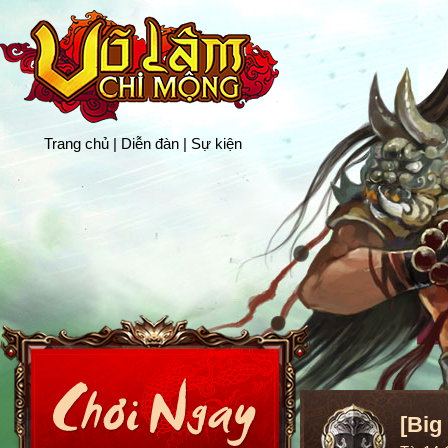
Trang chủ
|
Diễn đàn
|
Sự kiện
[Big