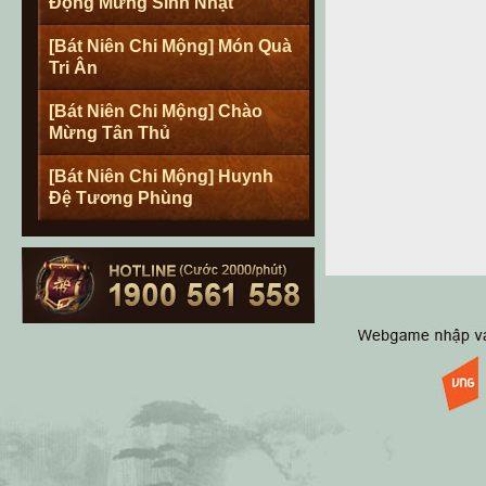
Động Mừng Sinh Nhật
[Bát Niên Chi Mộng] Món Quà
Tri Ân
[Bát Niên Chi Mộng] Chào
Mừng Tân Thủ
[Bát Niên Chi Mộng] Huynh
Đệ Tương Phùng