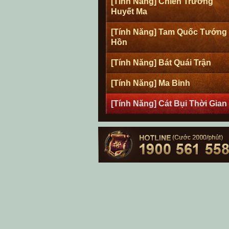
[Tính Năng] Chiến Trường
Huyết Ma
[Tính Năng] Tam Quốc Tướng
Hồn
[Tính Năng] Bát Quái Trận
[Tính Năng] Ma Binh
[Tính Năng] Cát Bụi Thời Gian