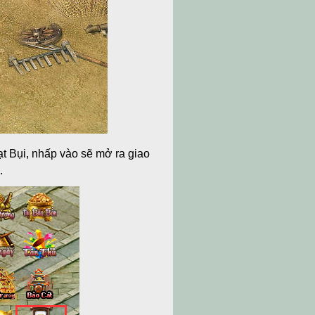
ạt Bụi, nhấp vào sẽ mở ra giao
.