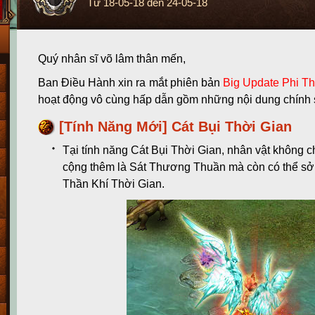
Từ
18-05-18
đến
24-05-18
Quý nhân sĩ võ lâm thân mến,
Ban Điều Hành xin ra mắt phiên bản
Big Update Phi T
hoạt động vô cùng hấp dẫn gồm những nội dung chính 
[Tính Năng Mới] Cát Bụi Thời Gian
Tại tính năng Cát Bụi Thời Gian, nhân vật không c
cộng thêm là Sát Thương Thuần mà còn có thể sở
Thần Khí Thời Gian.