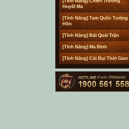
[Tính Năng] Chiến Trường
Huyết Ma
[Tính Năng] Tam Quốc Tướng
Hồn
[Tính Năng] Bát Quái Trận
[Tính Năng] Ma Binh
[Tính Năng] Cát Bụi Thời Gian