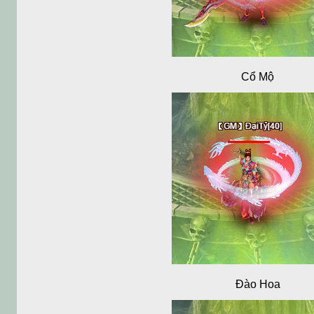
Cổ Mộ
Đào Hoa