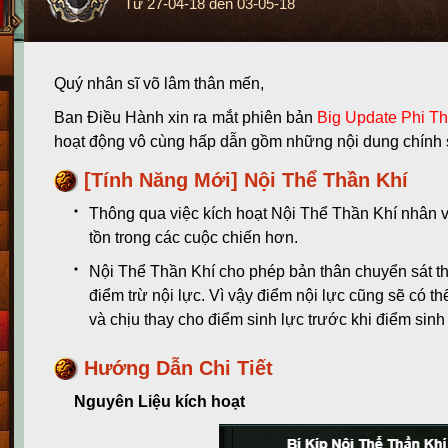
Từ
27-04-18
đến
03-05-18
Quý nhân sĩ võ lâm thân mến,
Ban Điều Hành xin ra mắt phiên bản
Big Update Phi T
hoạt động vô cùng hấp dẫn gồm những nội dung chính 
[Tính Năng Mới] Nội Thể Thần Khí
Thông qua việc kích hoạt Nội Thể Thần Khí nhân v
tồn trong các cuộc chiến hơn.
Nội Thể Thần Khí cho phép bản thân chuyển sát th
điểm trừ nội lực. Vì vậy điểm nội lực cũng sẽ có t
và chịu thay cho điểm sinh lực trước khi điểm sinh l
Hướng Dẫn Chi Tiết
Nguyên Liệu kích hoạt