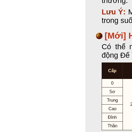
thưởng.
Lưu Ý:
M
trong suố
[Mới]
Có thể 
động Đế
Cấp
0
Sơ
Trung
Cao
Đỉnh
Thần