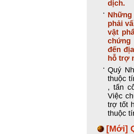
dịch.
Những 
phải vấ
vật ph
chứng 
đến địa
hỗ trợ 
Quý Nhâ
thuộc tí
, tấn c
Việc ch
trợ tốt
thuộc t
[Mới]