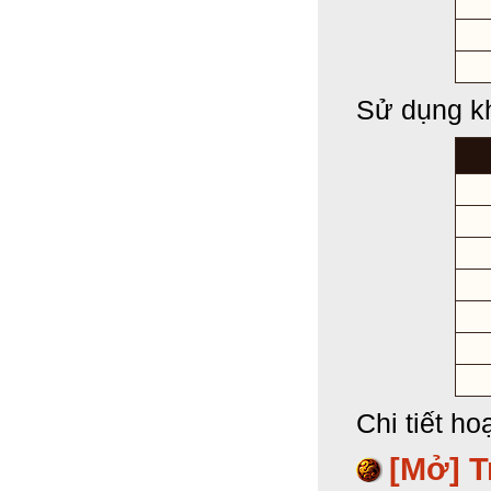
Sử dụng kh
Chi tiết h
[Mở] T