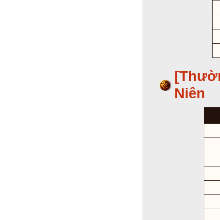
[Thườ
Niên