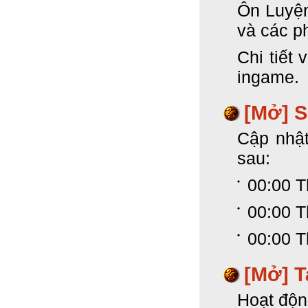
Ôn Luyệ
và các p
Chi tiết 
ingame.
[Mở] 
Cập nhật
sau:
00:00 T
00:00 T
00:00 T
[Mở] T
Hoạt độn