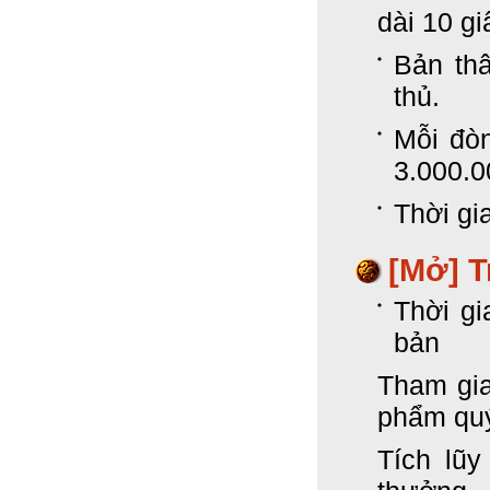
dài 10 gi
Bản thâ
thủ.
Mỗi đòn
3.000.0
Thời gi
[Mở] T
Thời gi
bản
Tham gia
phẩm qu
Tích lũ