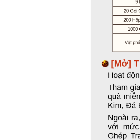
9
20 Gói 
200 Hộp
1000 
Vật ph
[Mở] T
Hoạt độn
Tham gia
quà miễn
Kim, Đá 
Ngoài ra
với mức
Ghép Tr