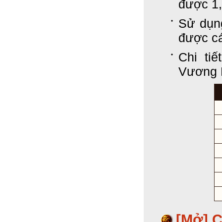
được 1,
Sử dụn
được cá
Chi ti
Vương 
[Mở] 