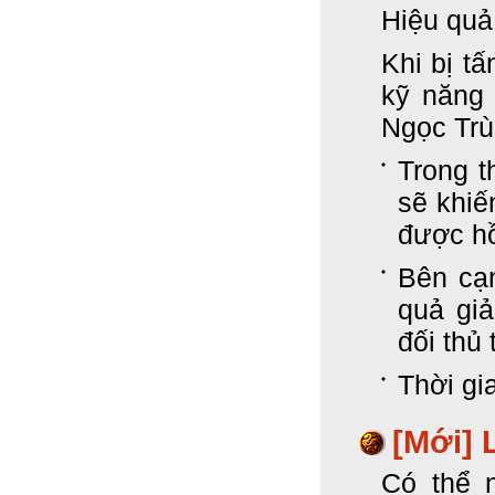
Hiệu quả
Khi bị tấ
kỹ năng 
Ngọc Trù
Trong t
sẽ khiế
được hồ
Bên cạ
quả gi
đối thủ 
Thời gi
[Mới]
Có thể 