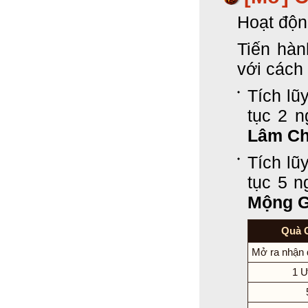
Hoạt độn
Tiến hà
với cách
Tích lũ
tục 2 
Lâm C
Tích lũ
tục 5 
Mộng G
Quà 
Mở ra nhận 
1 Ư