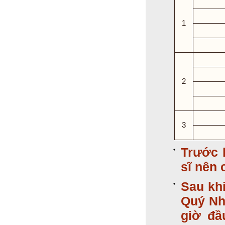
1
2
3
Trước 
sĩ nên 
Sau kh
Quý Nh
giờ đầ