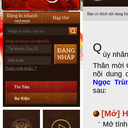
Bạn có thích nội dung bài
Nhập tài khoản và mật khẩu
Q
úy nhân
Thân mời 
Quên mật khẩu ?
nội dung 
Ngọc Trù
Tin Tức
sau:
Sự Kiện
[Mở] 
Mở tín