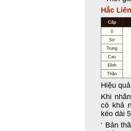
Hắc Liê
Cấp
0
Sơ
Trung
Cao
Đỉnh
Thần
Hiệu quả
Khi nhân
có khả 
kéo dài 5
Bản thâ