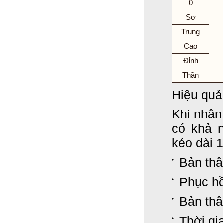
0
Sơ
Trung
Cao
Đỉnh
Thần
Hiệu quả
Khi nhân 
có khả 
kéo dài 1
Bản thâ
Phục hồ
Bản thâ
Thời gi