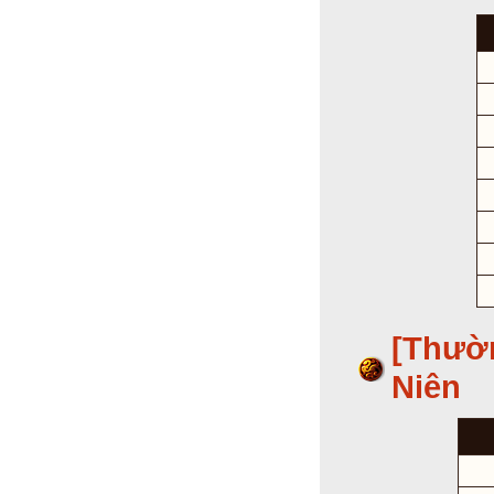
[Thườ
Niên