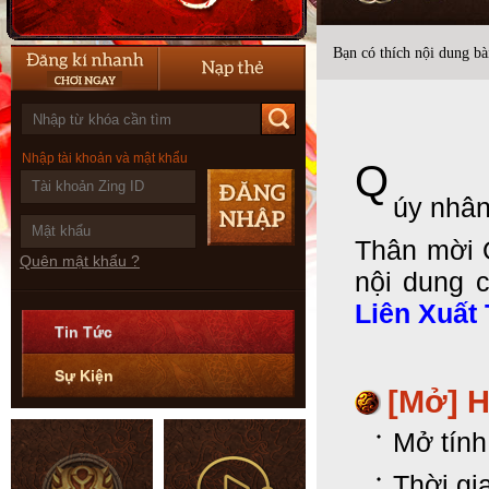
Bạn có thích nội dung bài
Nhập tài khoản và mật khẩu
Q
úy nhân
Thân mời 
Quên mật khẩu ?
nội dung 
Liên Xuất
Tin Tức
Sự Kiện
[Mở] 
Mở tín
Thời gi