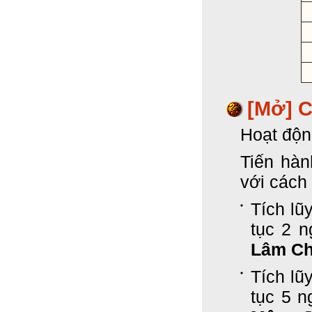
[Mở] 
Hoạt độn
Tiến hà
với cách
Tích lũ
tục 2 
Lâm C
Tích lũ
tục 5 