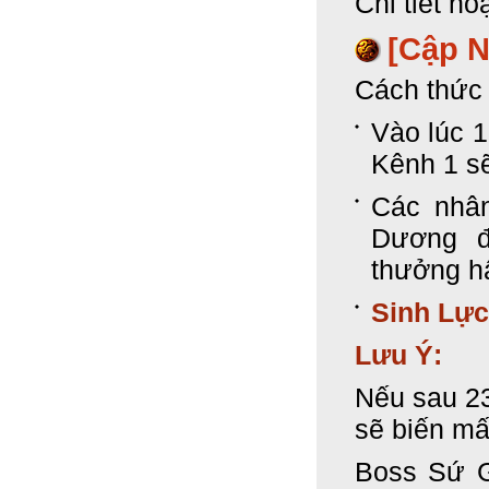
Chi tiết h
[Cập N
Cách thức 
Vào lúc 
Kênh 1 sẽ
Các nhâ
Dương đ
thưởng h
Sinh Lực
Lưu Ý:
Nếu sau 23
sẽ biến mấ
Boss Sứ G