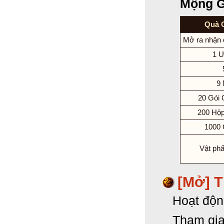
Mộng G
Quà 
Mở ra nhận 
1 Ư
9
20 Gói 
200 Hộp
1000 
Vật ph
[Mở] T
Hoạt độn
Tham gia