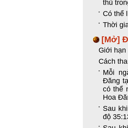
thủ tro
Có thể l
Thời gi
[Mở] 
Giới hạn 
Cách tha
Mỗi ng
Đăng t
có thể
Hoa Đă
Sau kh
độ 35:
Sau khi