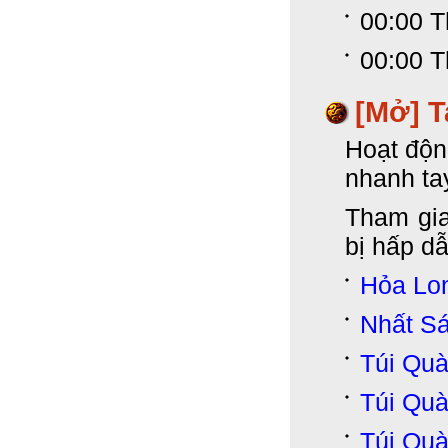
00:00 T
00:00 T
[Mở] T
Hoạt độn
nhanh ta
Tham gia
bị hấp d
Hỏa Lo
Nhất S
Túi Qu
Túi Qu
Túi Qu