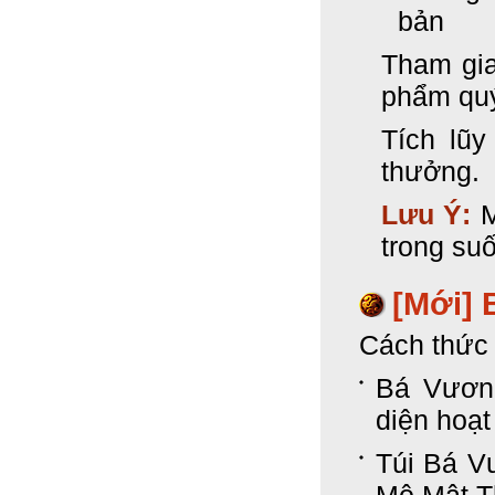
bản
Tham gia
phẩm qu
Tích lũ
thưởng.
Lưu Ý:
M
trong suố
[Mới]
Cách thức 
Bá Vương
diện hoạ
Túi Bá V