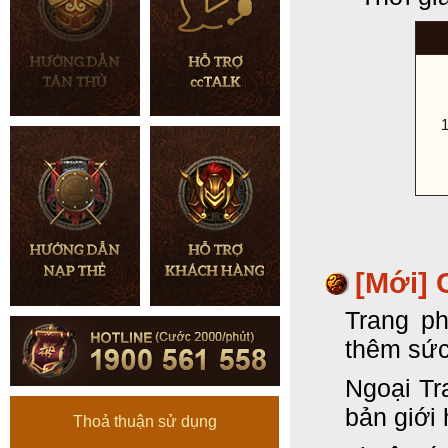
1
[Mới] 
Trang p
thêm sức
Ngoại Tr
bản giới 
Thoả thuận sử dụng