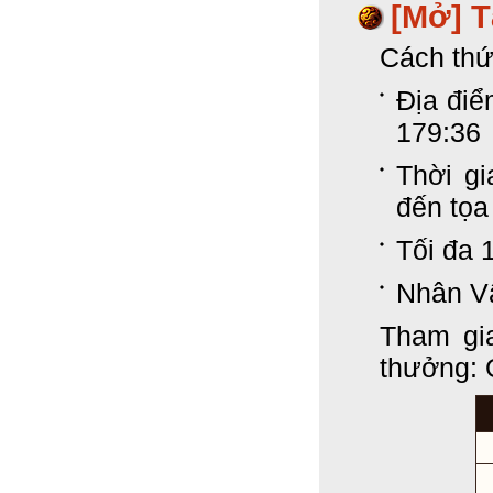
[Mở] 
Cách thứ
Địa điể
179:36
Thời gi
đến tọa
Tối đa 
Nhân Vậ
Tham gi
thưởng: