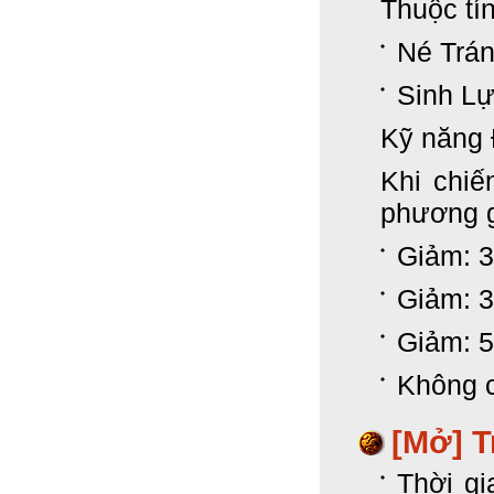
Thuộc tí
Né Trán
Sinh Lự
Kỹ năng 
Khi chiế
phương 
Giảm: 
Giảm: 
Giảm: 
Không c
[Mở] T
Thời gi