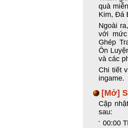
quà miễn
Kim, Đá 
Ngoài ra
với mức
Ghép Tr
Ôn Luyệ
và các p
Chi tiết 
ingame.
[Mở] 
Cập nhật
sau:
00:00 T