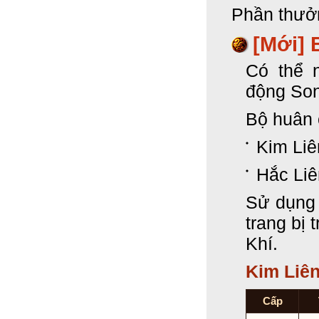
Phần thưở
[Mới] 
Có thể 
động Son
Bộ huân
Kim Li
Hắc Li
Sử dụng 
trang bị
Khí.
Kim Liê
Cấp