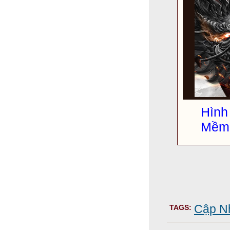
Hìn
Mềm 
Cập Nh
TAGS: