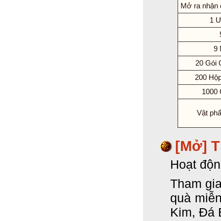
Mở ra nhận 
1 Ư
9
20 Gói 
200 Hộp
1000 
Vật ph
[Mở] T
Hoạt độn
Tham gia
quà miễn
Kim, Đá 