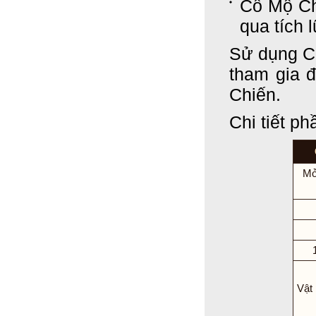
Cổ Mộ Ch
qua tích l
Sử dụng C
tham gia đ
Chiến.
Chi tiết p
Mở
Vật