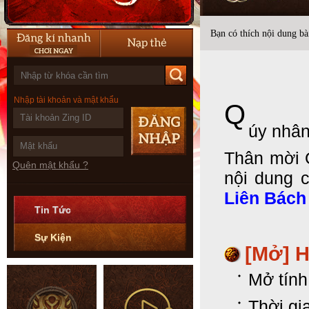
Bạn có thích nội dung bài
Nhập tài khoản và mật khẩu
Q
úy nhân
Thân mời 
Quên mật khẩu ?
nội dung 
Liên Bách
Tin Tức
Sự Kiện
[Mở] 
Mở tín
Thời gi