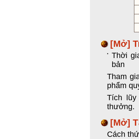
[Mở] T
Thời gi
bản
Tham gia
phẩm qu
Tích lũ
thưởng.
[Mở] 
Cách thứ