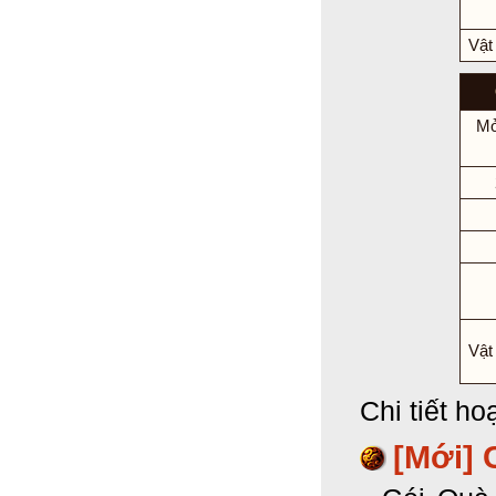
Vật
Mở
Vật
Chi tiết h
[Mới] 