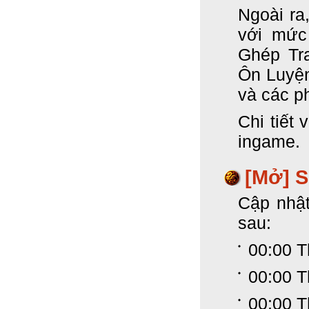
Ngoài ra
với mức
Ghép Tr
Ôn Luyệ
và các p
Chi tiết 
ingame.
[Mở] 
Cập nhật
sau:
00:00 T
00:00 T
00:00 T