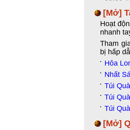
[Mở] T
Hoạt độn
nhanh ta
Tham gia
bị hấp d
Hỏa Lo
Nhất S
Túi Qu
Túi Qu
Túi Qu
[Mở] 