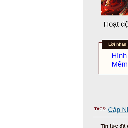
Hoạt độ
Lời nhắn
Hìn
Mềm 
Cập Nh
TAGS:
Tin tức đã