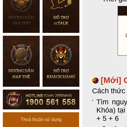
1
[Mới] 
Cách thức 
Tìm nguy
Khóa) tại
+ 5 + 6
Thoả thuận sử dụng