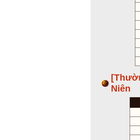
[Thườ
Niên