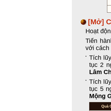
[Mở] 
Hoạt độn
Tiến hà
với cách
Tích lũ
tục 2 
Lâm C
Tích lũ
tục 5 
Mộng G
Quà 