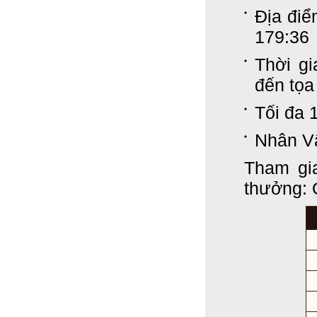
Địa điể
179:36
Thời gi
đến tọa
Tối đa 
Nhân Vậ
Tham gi
thưởng: