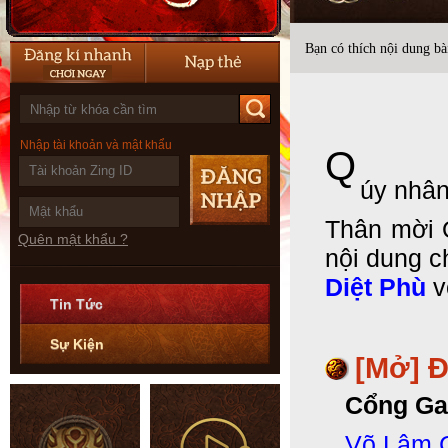
Bạn có thích nội dung bài
Nhập tài khoản và mật khẩu
Q
úy nhân
Thân mời 
Quên mật khẩu ?
nội dung c
Diệt Phù
v
Tin Tức
Sự Kiện
[Mở] Đ
Cổng Ga
Võ Lâm C