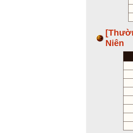
[Thườ
Niên