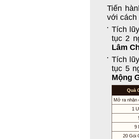
Tiến hà
với cách
Tích lũ
tục 2 
Lâm C
Tích lũ
tục 5 
Mộng G
Quà 
Mở ra nhận 
1 Ư
9
20 Gói 