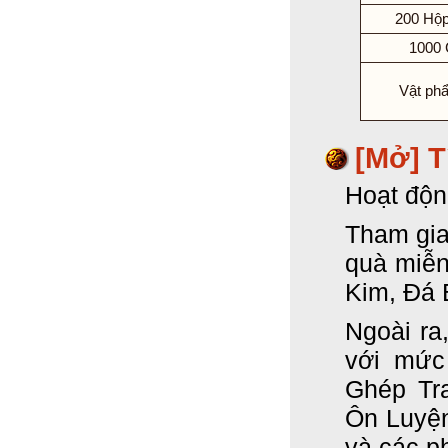
200 Hộp
1000 
Vật ph
[Mở] T
Hoạt độn
Tham gia
quà miễn
Kim, Đá 
Ngoài ra
với mức
Ghép Tr
Ôn Luyệ
và các p