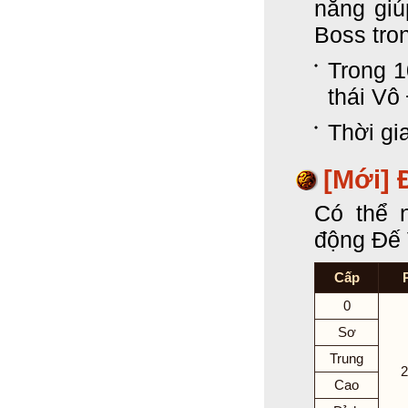
năng giú
Boss tron
Trong 1
thái Vô
Thời gi
[Mới]
Có thể 
động Đế
Cấp
0
Sơ
Trung
2
Cao