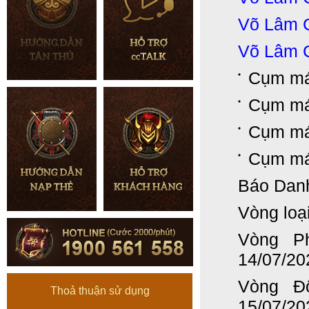
Võ Lâm C
Võ Lâm 
Cụm má
Cụm má
Cụm má
Cụm máy
Báo Danh
Vòng loạ
Vòng P
14/07/20
Vòng Đ
Thoả thuận sử dụng
15/07/20