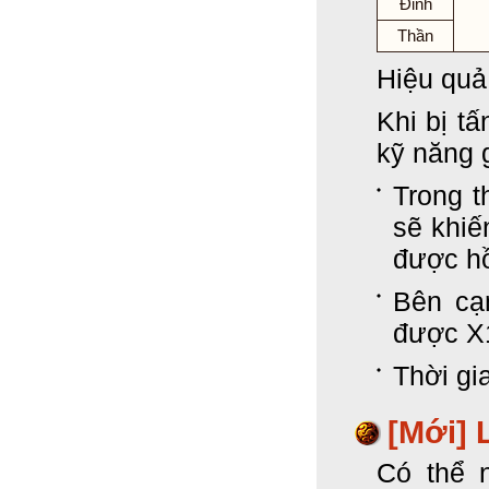
Đỉnh
Thần
Hiệu quả
Khi bị tấ
kỹ năng 
Trong t
sẽ khiế
được hồ
Bên cạ
được X
Thời gi
[Mới]
L
Có thể 