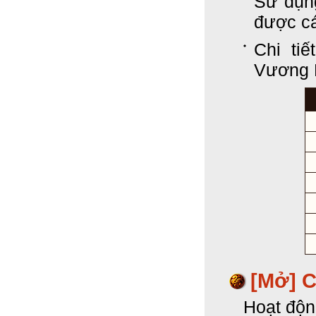
Sử dụn
được cá
Chi ti
Vương 
[Mở] 
Hoạt độn