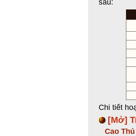
sau:
Chi tiết h
[Mở] T
Cao Thủ