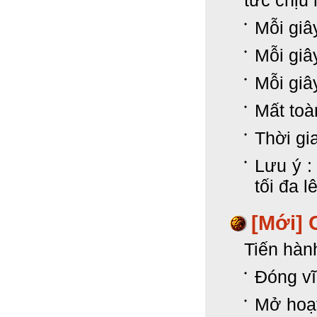
tức chịu 
Mỗi giâ
Mỗi giâ
Mỗi giâ
Mất toà
Thời gi
Lưu ý :
tối đa l
[Mới]
Tiến hàn
Đóng vĩ
Mở hoạt