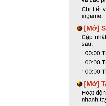
Chi tiết 
ingame.
[Mở] 
Cập nhật
sau:
00:00 T
00:00 T
00:00 T
[Mở] T
Hoạt độn
nhanh ta