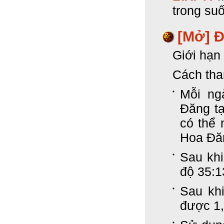
trong suố
[Mở] 
Giới hạn 
Cách tha
Mỗi ng
Đăng t
có thể
Hoa Đă
Sau kh
độ 35:
Sau khi
được 1,