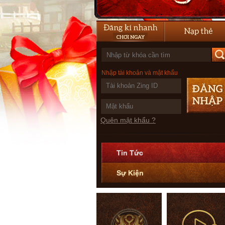
Nhập tài khoản và mật khẩu
Quên mật khẩu ?
Tin Tức
Sự Kiện