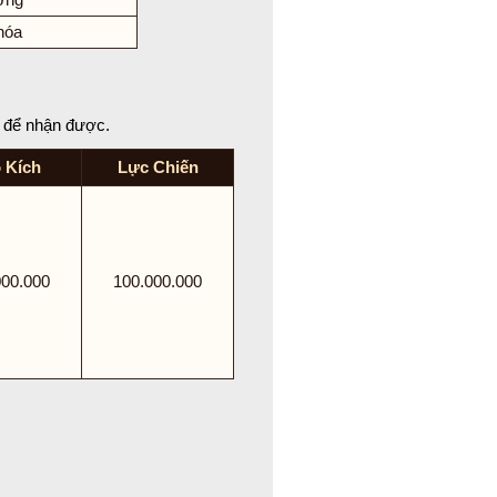
hóa
n để nhận được.
 Kích
Lực Chiến
000.000
100.000.000