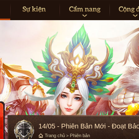
14/05 - Phiên Bản Mới - Đoạt Bả
Trang chủ
Phiên bản
>