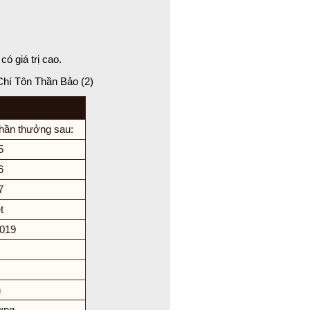
ó giá trị cao.
Chí Tôn Thần Bảo (2)
hần thưởng sau:
5
6
7
t
2019
n
ơng