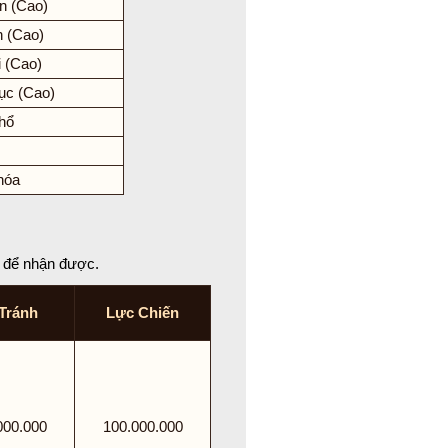
n (Cao)
n (Cao)
 (Cao)
ục (Cao)
hổ
hóa
n để nhận được.
Tránh
Lực Chiến
000.000
100.000.000