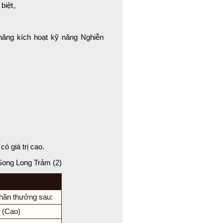
 biệt。
 năng kích hoạt kỹ năng Nghiễn
ó giá trị cao.
Song Long Trảm (2)
hần thưởng sau:
 (Cao)