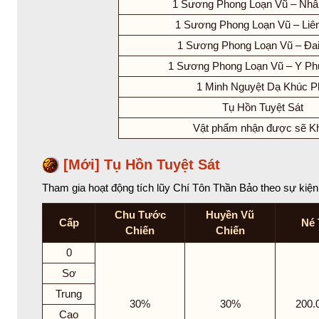
1 Sương Phong Loạn Vũ – Nhẫ
1 Sương Phong Loạn Vũ – Liê
1 Sương Phong Loạn Vũ – Đai
1 Sương Phong Loạn Vũ – Y Ph
1 Minh Nguyệt Dạ Khúc P
Tụ Hồn Tuyệt Sát
Vật phẩm nhận được sẽ K
[Mới] Tụ Hồn Tuyệt Sát
Tham gia hoạt động tích lũy Chí Tôn Thần Bảo theo sự kiệ
Chu Tước
Huyền Vũ
Cấp
Né 
Chiến
Chiến
0
Sơ
Trung
30%
30%
200.
Cao