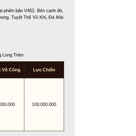
i phiên bản V452. Bên cạnh đó,
hong, Tuyệt Thế Vũ Khí, Đá Mài
ng Long Trảm
g Võ Công
Lực Chiến
000.000
100.000.000