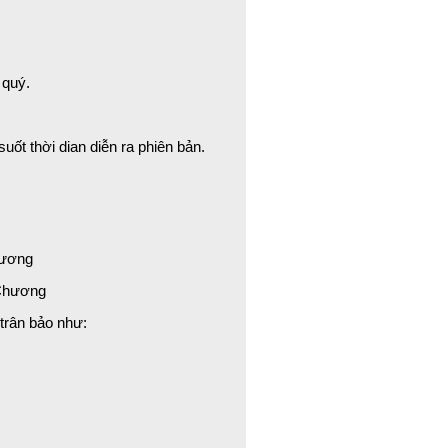
 quý.
uốt thời dian diễn ra phiên bản.
hương
 Chương
trân bảo như: