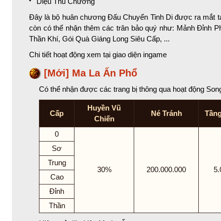
Diệu Thủ Chương
Đây là bộ huân chương Đấu Chuyển Tinh Di được ra mắt tạ
còn có thể nhận thêm các trân bảo quý như: Mảnh Đỉnh P
Thần Khí, Gói Quà Giáng Long Siêu Cấp, ...
Chi tiết hoạt động xem tại giao diện ingame
[Mới] Ma La Ấn Phổ
Có thể nhận được các trang bị thông qua hoạt động So
Huyền Vũ
Cấp
Né Tránh
Tần
Chiến
0
Sơ
Trung
30%
200.000.000
5.
Cao
Đỉnh
Thần