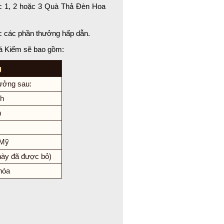
ợc 1, 2 hoặc 3 Quà Thả Đèn Hoa
 các phần thưởng hấp dẫn.
Bá Kiếm sẽ bao gồm:
g
ưởng sau:
h
n
 Mỹ
này đã được bỏ)
hóa