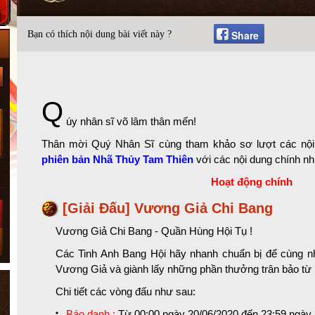
Share
Bạn có thích nội dung bài viết này ?
Q
úy nhân sĩ võ lâm thân mến!
Thân mời Quý Nhân Sĩ cùng tham khảo sơ lượt các nội 
phiên bản Nhã Thủy Tam Thiên
với các nội dung chính nh
Hoạt động chính
[Giải Đấu] Vương Giả Chi Bang
Vương Giả Chi Bang - Quần Hùng Hội Tụ !
Các Tinh Anh Bang Hội hãy nhanh chuẩn bị để cùng nh
Vương Giả và giành lấy những phần thưởng trân bảo từ
Chi tiết các vòng đấu như sau:
Báo danh :
Từ 00:00 ngày 20/06/2020 đến 23:59 ngày 