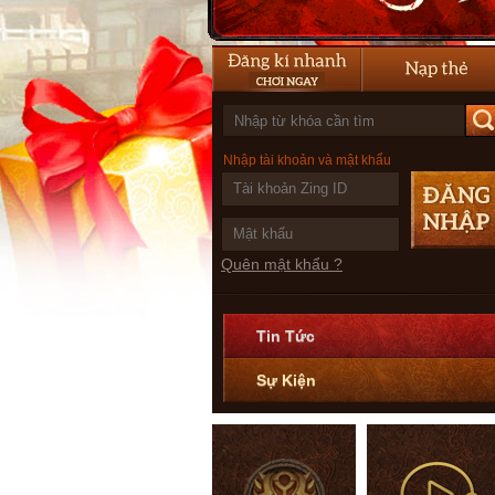
Nhập tài khoản và mật khẩu
Quên mật khẩu ?
Tin Tức
Sự Kiện