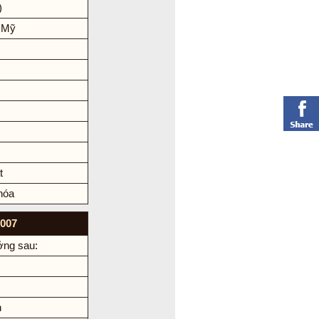
)
 Mỹ
t
hóa
007
ởng sau:
h