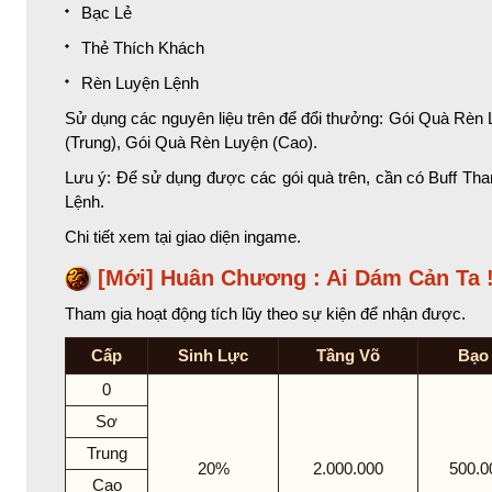
Bạc Lẻ
Thẻ Thích Khách
Rèn Luyện Lệnh
Sử dụng các nguyên liệu trên để đổi thưởng: Gói Quà Rèn
(Trung), Gói Quà Rèn Luyện (Cao).
Lưu ý: Để sử dụng được các gói quà trên, cần có Buff T
Lệnh.
Chi tiết xem tại giao diện ingame.
[Mới] Huân Chương :
Ai Dám Cản Ta 
Tham gia hoạt động tích lũy theo sự kiện để nhận được.
Cấp
Sinh Lực
Tầng Võ
Bạo
0
Sơ
Trung
20%
2.000.000
500.0
Cao