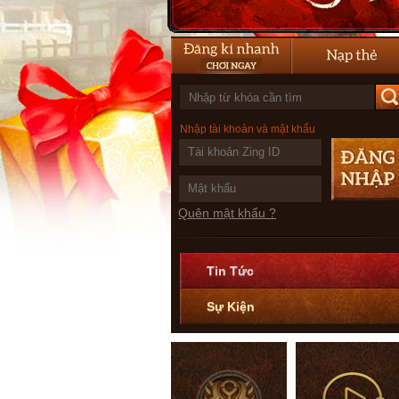
Nhập tài khoản và mật khẩu
Quên mật khẩu ?
Tin Tức
Sự Kiện