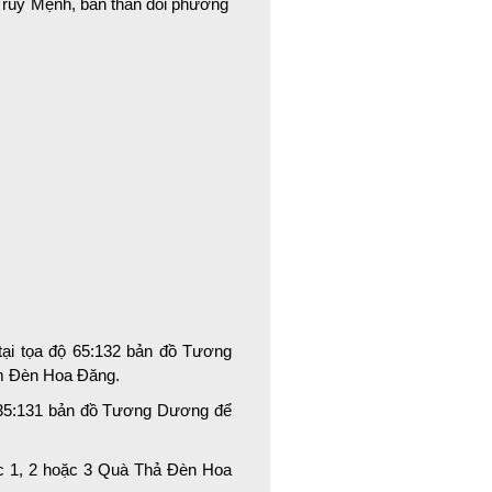
 Truy Mệnh, bản thân đối phương
ại tọa độ 65:132 bản đồ Tương
m Đèn Hoa Đăng.
 35:131 bản đồ Tương Dương để
ợc 1, 2 hoặc 3 Quà Thả Đèn Hoa