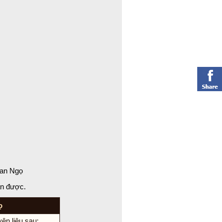
oan Ngọ
ận được.
ọ
ên liệu sau: