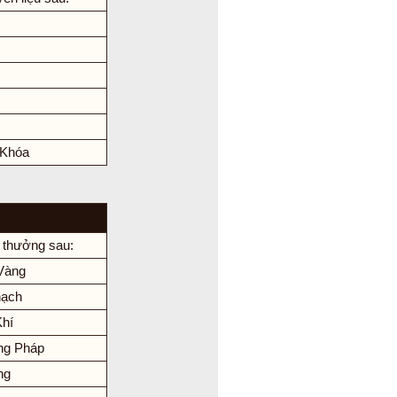
 Khóa
 thưởng sau:
Vàng
hạch
hí
ng Pháp
ng