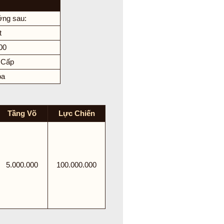
ởng sau:
t
00
 Cấp
óa
Tầng Võ
Lực Chiến
5.000.000
100.000.000