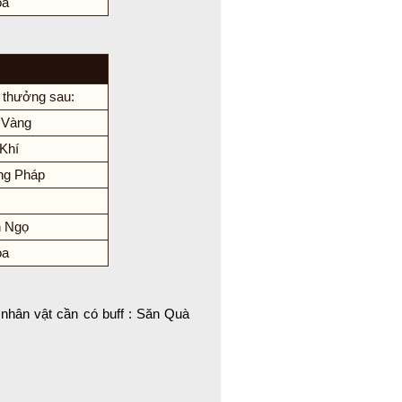
óa
 thưởng sau:
 Vàng
Khí
ng Pháp
n Ngọ
óa
nhân vật cần có buff : Săn Quà