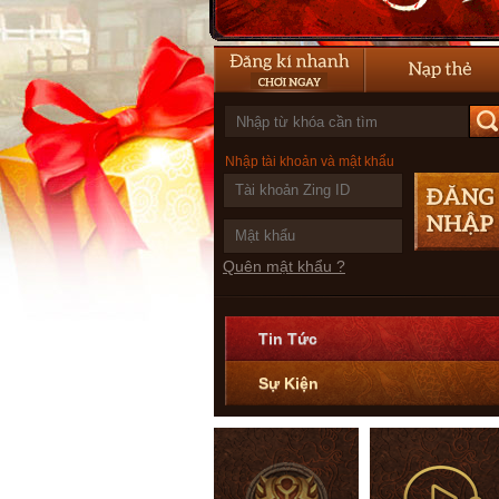
Nhập tài khoản và mật khẩu
Quên mật khẩu ?
Tin Tức
Sự Kiện