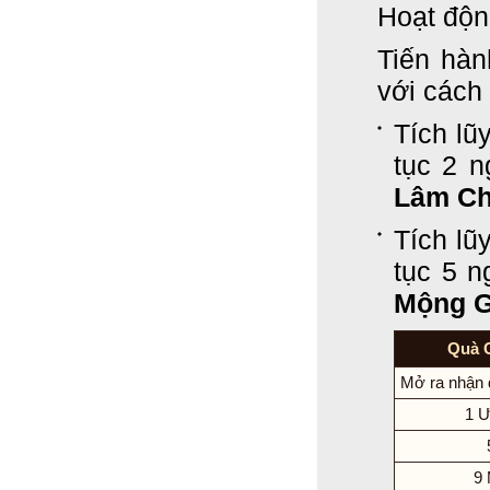
Hoạt độn
Tiến hà
với cách
Tích lũ
tục 2 
Lâm C
Tích lũ
tục 5 
Mộng G
Quà 
Mở ra nhận 
1 Ư
9