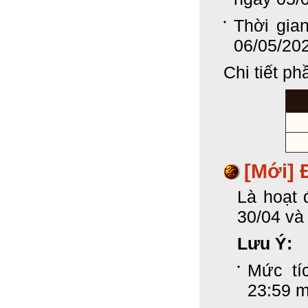
Thời gia
06/05/20
Chi tiết p
[Mới] 
Là hoạt 
30/04 và
Lưu Ý:
Mức tí
23:59 m