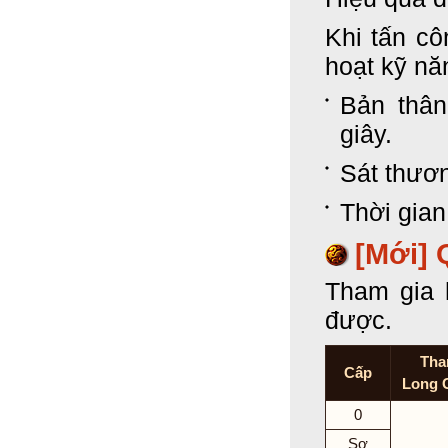
Khi tấn cô
hoạt kỹ nă
Bản thân
giây.
Sát thươn
Thời gian
[Mới]
Q
Tham gia 
được.
Tha
Cấp
Long 
0
Sơ