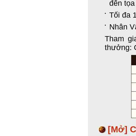
đến tọa
Tối đa 
Nhân Vậ
Tham gi
thưởng:
[Mở] 