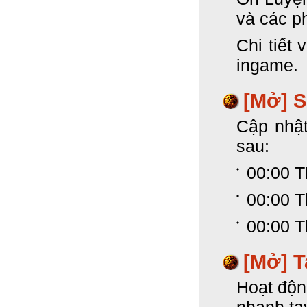
và các p
Chi tiết 
ingame.
[Mở] 
Cập nhật
sau:
00:00 T
00:00 T
00:00 T
[Mở] T
Hoạt độn