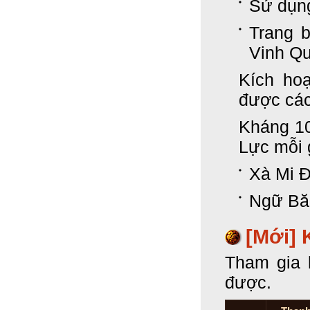
Sử dụng
Trang b
Vinh Q
Kích ho
được các
Kháng 10
Lực mỗi 
Xà Mi 
Ngữ Bă
[Mới] 
Tham gia 
được.