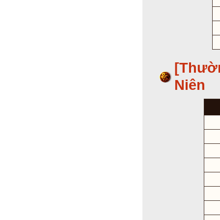
[Thườ
Niên