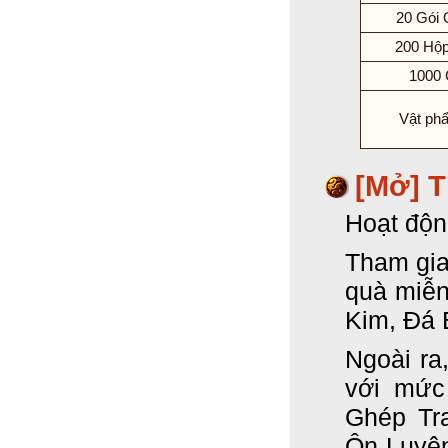
20 Gói 
200 Hộp
1000 
Vật ph
[Mở] T
Hoạt độn
Tham gia
quà miễn
Kim, Đá 
Ngoài ra
với mức
Ghép Tr
Ôn Luyệ