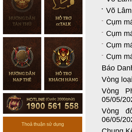
Võ Lâm
Cụm máy
Cụm má
Cụm má
Cụm máy
Báo Danh
Vòng loạ
Vòng P
05/05/20
Vòng đ
06/05/20
Thoả thuận sử dụng
Chung Kế