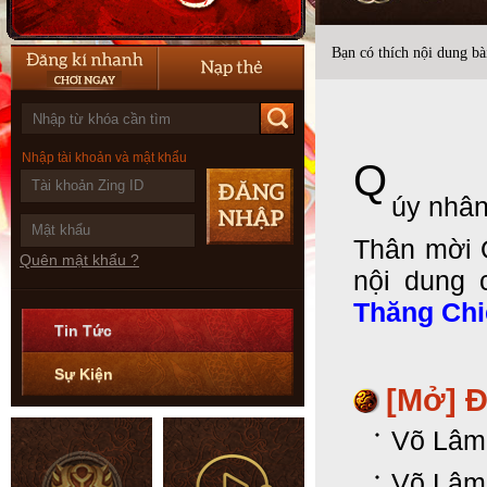
Bạn có thích nội dung bài
Nhập tài khoản và mật khẩu
Q
úy nhân
Thân mời 
Quên mật khẩu ?
nội dung 
Thăng Chi
Tin Tức
Sự Kiện
[Mở] Đ
Võ Lâm
Võ Lâm 