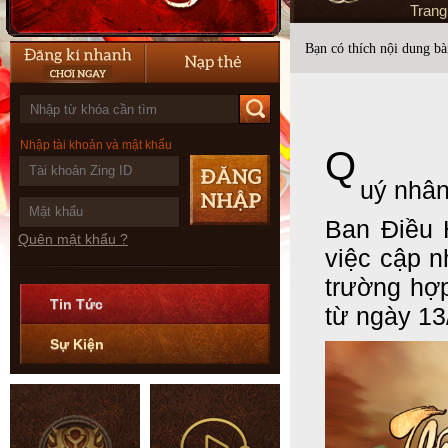
Tran
Bạn có thích nội dung bài
Nhập tài khoản và mật khẩu
Q
uý nhân
Ban Điều 
Quên mật khẩu ?
việc cập n
trường hợp
Tin Tức
từ ngày 13/
Sự Kiện