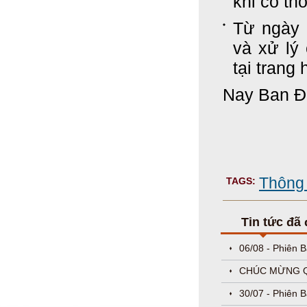
khi có th
Từ ngày 
và xử lý 
tại trang 
Nay Ban Đ
Thông
TAGS:
Tin tức đã
06/08 - Phiên 
CHÚC MỪNG QU
30/07 - Phiên 