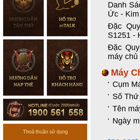
Danh Sác
Ức - Kim 
Đặc Quy
S1251 - 
Đặc Quy
máy chủ 
Máy Ch
Cụm Máy
Số Thứ
Tên má
Ngày m
Thoả thuận sử dụng