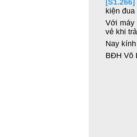
[S1.266
kiện
đua
Với máy
vẻ khi tr
Nay kính
BĐH
Võ 