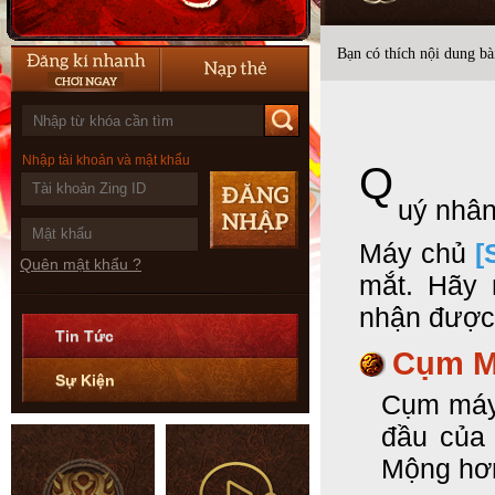
Bạn có thích nội dung bài
Nhập tài khoản và mật khẩu
Q
uý nhân
Máy chủ
[
Quên mật khẩu ?
mắt. Hãy 
nhận được 
Tin Tức
Cụm Má
Sự Kiện
Cụm máy 
đầu của 
Mộng hơn