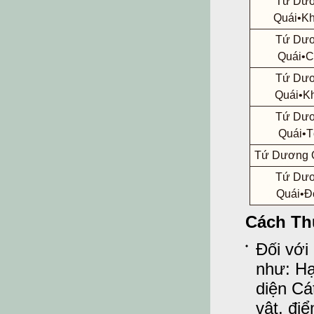
Tứ Dư
Quái•K
Tứ Dư
Quái•
Tứ Dư
Quái•K
Tứ Dư
Quái•T
Tứ Dương 
Tứ Dư
Quái•Đ
Cách Th
Đối với
như: Hạt
diện Cá
vật, đi