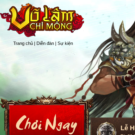
Trang chủ
|
Diễn đàn
|
Sự kiện
Lễ H