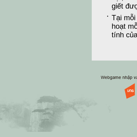
giết đư
Tại mỗi
hoạt mỗ
tính củ