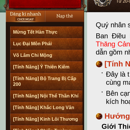
Từ
20-
Quý nhân s
Mừng Tết Hàn Thực
Ban Điều 
Thăng Cản
Lục Đại Môn Phái
dẫn gồm nh
Võ Lâm Chi Mộng
[Tính 
[Tính Năng] Ỷ Thiên Kiếm
Đây là 
[Tính Năng] Bộ Trang Bị Cấp
cùng mạ
200
Bên cạn
[Tính Năng] Nội Thể Thần Khí
kích ho
[Tính Năng] Khắc Long Văn
Hướng 
[Tính Năng] Kinh Lôi Thương
Giới Thi