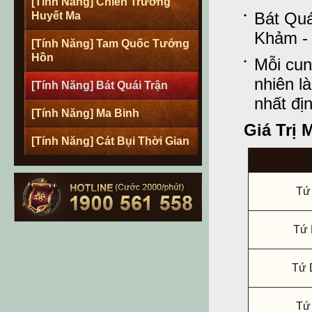
[Tính Năng] Chiến Trường
Bát Quá
Huyết Ma
Khảm - 
[Tính Năng] Tam Quốc Tướng
Hồn
Mỗi cun
nhiên l
[Tính Năng] Bát Quái Trận
nhất đị
[Tính Năng] Ma Binh
Giá Trị 
[Tính Năng] Cát Bụi Thời Gian
Tứ
Tứ 
Tứ 
Tứ