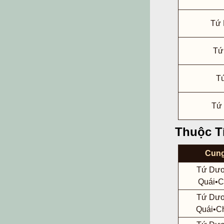
Tứ 
Tứ
T
Tứ
Thuộc T
Cun
Tứ Dư
Quái•
Tứ Dư
Quái•C