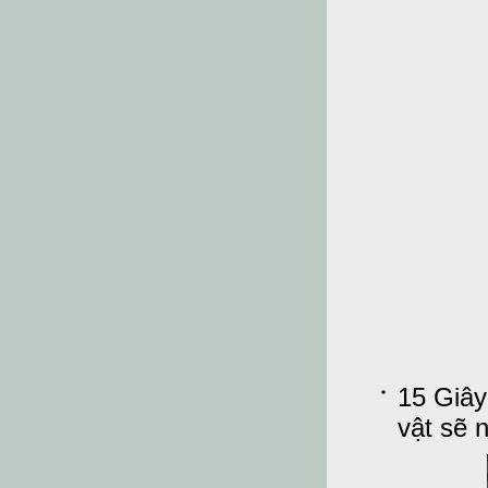
15 Giây
vật sẽ 