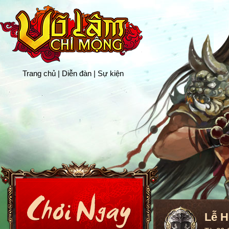
Trang chủ
|
Diễn đàn
|
Sự kiện
Lễ H