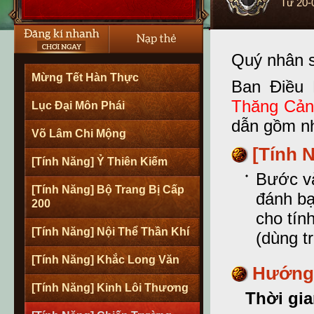
Từ
20-
Quý nhân s
Mừng Tết Hàn Thực
Ban Điều 
Thăng Cản
Lục Đại Môn Phái
dẫn gồm nh
Võ Lâm Chi Mộng
[Tính 
[Tính Năng] Ỷ Thiên Kiếm
Bước và
[Tính Năng] Bộ Trang Bị Cấp
đánh bạ
200
cho tín
[Tính Năng] Nội Thể Thần Khí
(dùng t
[Tính Năng] Khắc Long Văn
Hướng 
[Tính Năng] Kinh Lôi Thương
Thời gia