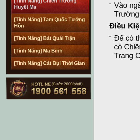
[Tính Năng] Chiến Trường
Vào ngà
Huyết Ma
Trường
[Tính Năng] Tam Quốc Tướng
Điều Ki
Hồn
Để có t
[Tính Năng] Bát Quái Trận
có Chiế
[Tính Năng] Ma Binh
Trang C
[Tính Năng] Cát Bụi Thời Gian