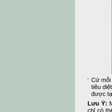
Cứ mỗi 
tiêu di
được tạ
Lưu Ý:
M
chỉ có t