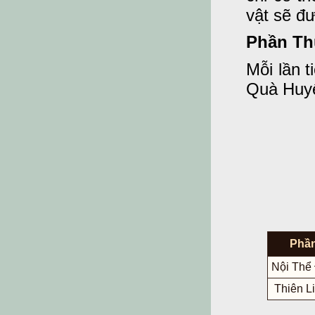
vật sẽ đ
Phần T
Mỗi lần t
Quà Huyế
Phầ
Nội Thể
Thiên L